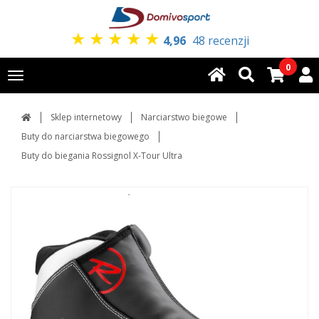
★
★
★
★
★
4,96
48 recenzji
0
Toggle
navigation
Sklep internetowy
Narciarstwo biegowe
Buty do narciarstwa biegowego
Buty do biegania Rossignol X-Tour Ultra