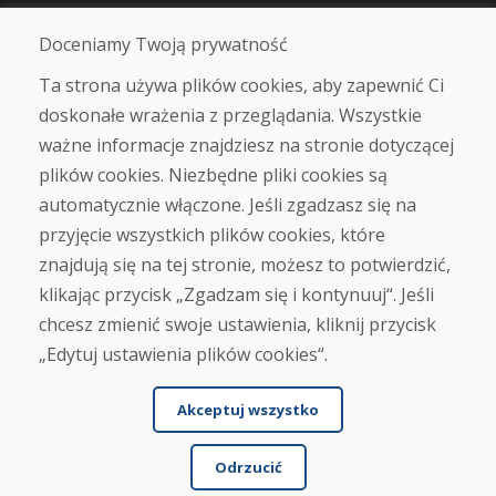
O nas
Sklep
Doceniamy Twoją prywatność
Kontakt
Ta strona używa plików cookies, aby zapewnić Ci
doskonałe wrażenia z przeglądania. Wszystkie
Zakup
ważne informacje znajdziesz na stronie dotyczącej
Sklep internetowy
Warunki handlowe
plików cookies. Niezbędne pliki cookies są
Transport
automatycznie włączone. Jeśli zgadzasz się na
Zapłata
przyjęcie wszystkich plików cookies, które
Skarga
Zwrot i wymiana towaru
znajdują się na tej stronie, możesz to potwierdzić,
Ochrona danych osobowych
klikając przycisk „Zgadzam się i kontynuuj“. Jeśli
Cookies
chcesz zmienić swoje ustawienia, kliknij przycisk
„Edytuj ustawienia plików cookies“.
Akceptuj wszystko
Odrzucić
© DOMIVOSPORT 2026, wszystkie prawa zastrzeżone