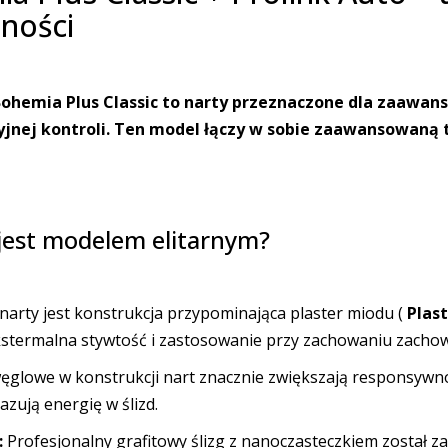
jności
ohemia Plus Classic to narty przeznaczone dla zaawan
yzyjnej kontroli. Ten model łączy w sobie zaawansowan
 jest modelem elitarnym?
arty jest konstrukcja przypominająca plaster miodu (
Plas
stermalna stywtość i zastosowanie przy zachowaniu zachow
glowe w konstrukcji nart znacznie zwiększają responsywnoś
azują energię w ślizd.
:
Profesjonalny grafitowy ślizg z nanoczasteczkiem został 