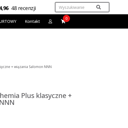
4,96
48 recenzji
0
URTOWY
Kontakt
asyczne + wiązania Salomon NNN
emia Plus klasyczne +
 NNN