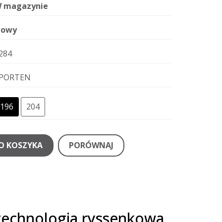
 magazynie
owy
284
PORTEN
196
204
O KOSZYKA
PORÓWNAJ
 technologia ryssenkowa