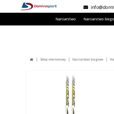
info@domiv
Narciarstwo
Narciarstwo bieg
Sklep internetowy
Narciarstwo biegowe
Na