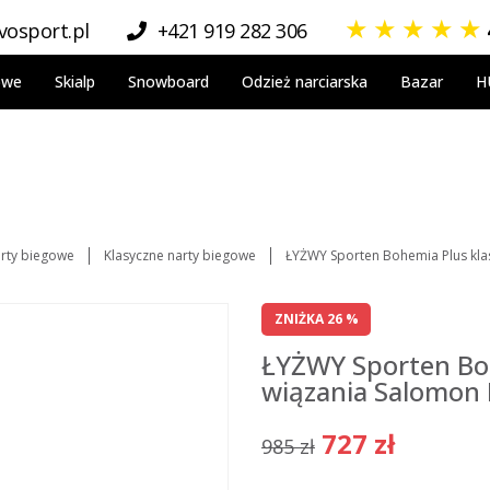
★
★
★
★
★
osport.pl
+421 919 282 306
owe
Skialp
Snowboard
Odzież narciarska
Bazar
H
rty biegowe
Klasyczne narty biegowe
ŁYŻWY Sporten Bohemia Plus kl
ZNIŻKA 26 %
ŁYŻWY Sporten Boh
wiązania Salomon
727 zł
985 zł