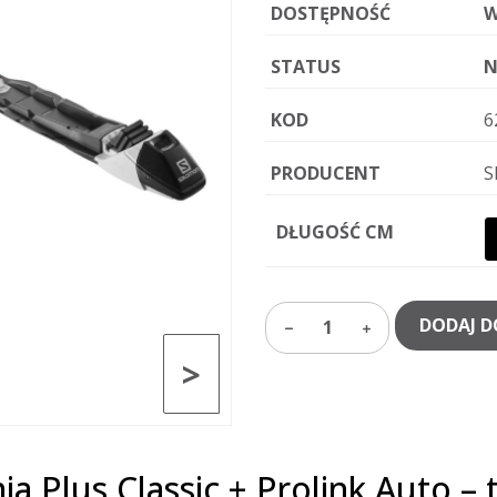
DOSTĘPNOŚĆ
W
STATUS
N
KOD
6
PRODUCENT
S
DŁUGOŚĆ CM
DODAJ D
1
>
a Plus Classic + Prolink Auto –