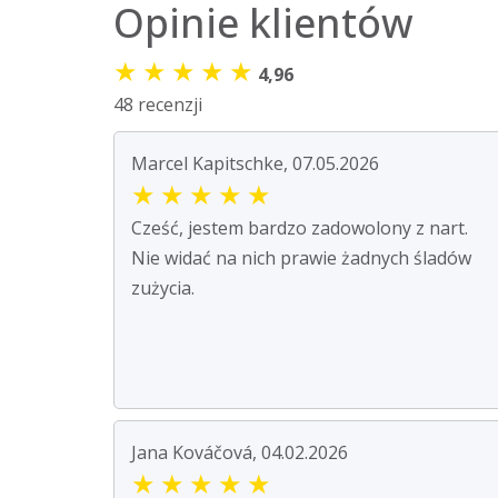
Opinie klientów
★
★
★
★
★
4,96
48 recenzji
Marcel Kapitschke, 07.05.2026
★
★
★
★
★
Cześć, jestem bardzo zadowolony z nart.
Nie widać na nich prawie żadnych śladów
zużycia.
Jana Kováčová, 04.02.2026
★
★
★
★
★