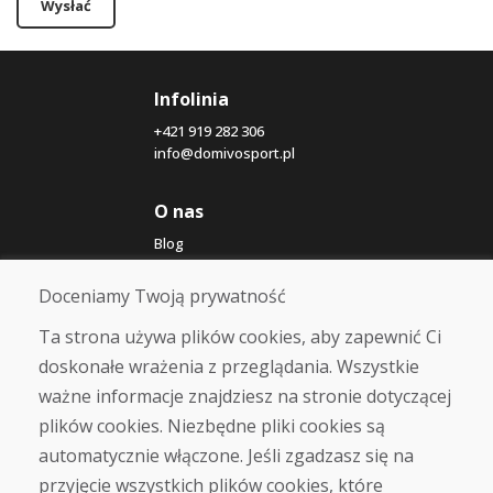
Wysłać
Infolinia
+421 919 282 306
info@domivosport.pl
O nas
Blog
O nas
Sklep
Doceniamy Twoją prywatność
Kontakt
Ta strona używa plików cookies, aby zapewnić Ci
doskonałe wrażenia z przeglądania. Wszystkie
Zakup
ważne informacje znajdziesz na stronie dotyczącej
Sklep internetowy
Warunki handlowe
plików cookies. Niezbędne pliki cookies są
Transport
automatycznie włączone. Jeśli zgadzasz się na
Zapłata
przyjęcie wszystkich plików cookies, które
Skarga