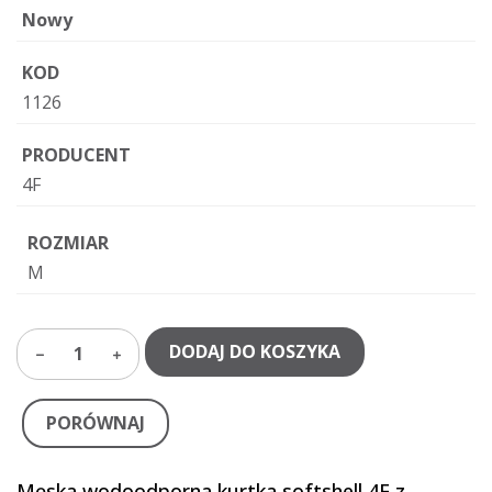
Nowy
KOD
1126
PRODUCENT
4F
ROZMIAR
M
DODAJ DO KOSZYKA
1
PORÓWNAJ
Męska wodoodporna kurtka softshell 4F z