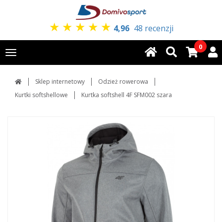
★
★
★
★
★
4,96
48 recenzji
0
Toggle
navigation
Sklep internetowy
Odzież rowerowa
Kurtki softshellowe
Kurtka softshell 4F SFM002 szara