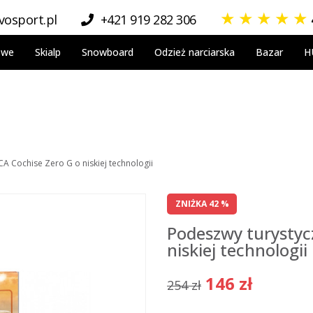
★
★
★
★
★
osport.pl
+421 919 282 306
owe
Skialp
Snowboard
Odzież narciarska
Bazar
H
A Cochise Zero G o niskiej technologii
ZNIŻKA 42 %
Podeszwy turystyc
niskiej technologii
146 zł
254 zł