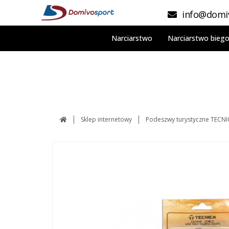
info@domiv
Narciarstwo
Narciarstwo bieg
Sklep internetowy
Podeszwy turystyczne TECNIC