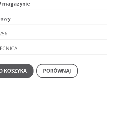
 magazynie
owy
256
ECNICA
O KOSZYKA
PORÓWNAJ