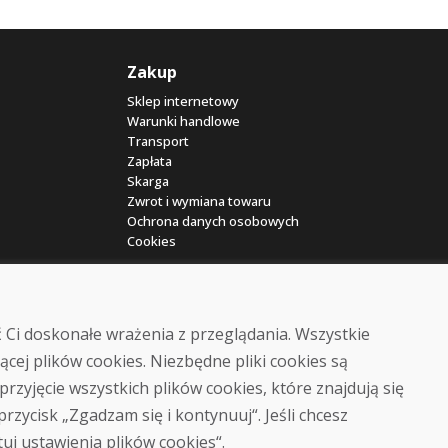
Zakup
Sklep internetowy
Warunki handlowe
Transport
Zapłata
Skarga
Zwrot i wymiana towaru
Ochrona danych osobowych
Cookies
 Ci doskonałe wrażenia z przeglądania. Wszystkie
ącej plików cookies. Niezbędne pliki cookies są
przyjęcie wszystkich plików cookies, które znajdują się
© DOMIVOSPORT 2026, wszystkie prawa zastrzeżone
 przycisk „Zgadzam się i kontynuuj“. Jeśli chcesz
DUFEKSOFT
-
tworzenie stron internetowych
,
tworzenie sklepów internetowych
tuj ustawienia plików cookies“.