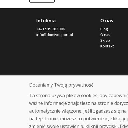
Infolinia
O nas
+421 919 282 306
Blog
info@domivosport.pl
O nas
Sklep
Kontakt
Doceniamy Twoją prywatność
Ta strona używa plików cookies, aby zapewnić
ważne informacje znajdziesz na stronie dotycz
automatycznie włączone. Jeśli zgadzasz się na 
na tej stronie, możesz to potwierdzić, klikając
zmienić swoje ustawienia, kliknij przycisk „Edy