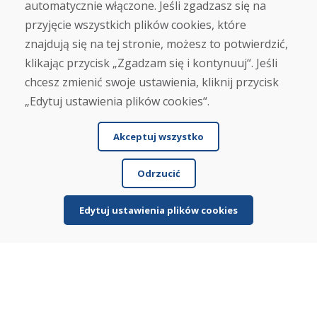
automatycznie włączone. Jeśli zgadzasz się na
przyjęcie wszystkich plików cookies, które
O nas
znajdują się na tej stronie, możesz to potwierdzić,
Blog
klikając przycisk „Zgadzam się i kontynuuj“. Jeśli
O nas
Sklep
chcesz zmienić swoje ustawienia, kliknij przycisk
Kontakt
„Edytuj ustawienia plików cookies“.
Zakup
Akceptuj wszystko
Sklep internetowy
Warunki handlowe
Odrzucić
Transport
Zapłata
Skarga
Edytuj ustawienia plików cookies
Zwrot i wymiana towaru
Ochrona danych osobowych
Cookies