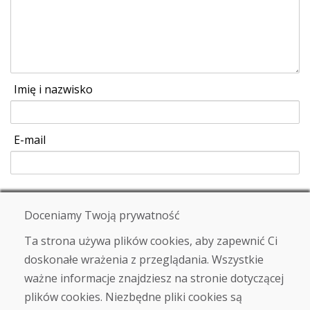
Imię i nazwisko
E-mail
Wysłać
Doceniamy Twoją prywatność
Ta strona używa plików cookies, aby zapewnić Ci
doskonałe wrażenia z przeglądania. Wszystkie
Infolinia
ważne informacje znajdziesz na stronie dotyczącej
+421 919 282 306
plików cookies. Niezbędne pliki cookies są
info@domivosport.pl