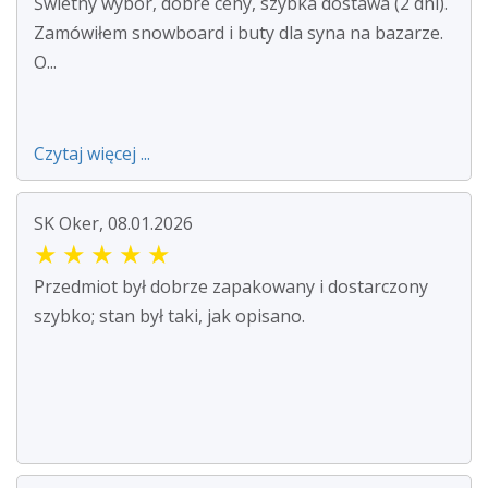
Świetny wybór, dobre ceny, szybka dostawa (2 dni).
Zamówiłem snowboard i buty dla syna na bazarze.
O...
Czytaj więcej ...
SK Oker, 08.01.2026
★
★
★
★
★
Przedmiot był dobrze zapakowany i dostarczony
szybko; stan był taki, jak opisano.