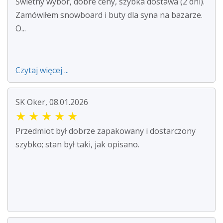
Świetny wybór, dobre ceny, szybka dostawa (2 dni).
Zamówiłem snowboard i buty dla syna na bazarze.
O...
Czytaj więcej ...
SK Oker, 08.01.2026
★
★
★
★
★
Przedmiot był dobrze zapakowany i dostarczony
szybko; stan był taki, jak opisano.