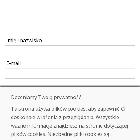
Imię i nazwisko
E-mail
Wysłać
Doceniamy Twoją prywatność
Ta strona używa plików cookies, aby zapewnić Ci
doskonałe wrażenia z przeglądania. Wszystkie
Infolinia
ważne informacje znajdziesz na stronie dotyczącej
+421 919 282 306
plików cookies. Niezbędne pliki cookies są
info@domivosport.pl