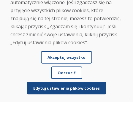
automatycznie włączone. Jeśli zgadzasz się na
przyjęcie wszystkich plików cookies, które
O nas
znajdują się na tej stronie, możesz to potwierdzić,
Blog
klikając przycisk „Zgadzam się i kontynuuj“. Jeśli
O nas
Sklep
chcesz zmienić swoje ustawienia, kliknij przycisk
Kontakt
„Edytuj ustawienia plików cookies“.
Zakup
Akceptuj wszystko
Sklep internetowy
Warunki handlowe
Odrzucić
Transport
Zapłata
Skarga
Edytuj ustawienia plików cookies
Zwrot i wymiana towaru
Ochrona danych osobowych
Cookies