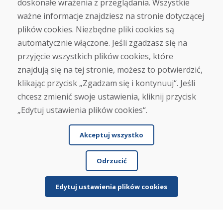
doskonałe wrażenia z przeglądania. Wszystkie
Infolinia
ważne informacje znajdziesz na stronie dotyczącej
+421 919 282 306
plików cookies. Niezbędne pliki cookies są
info@domivosport.pl
automatycznie włączone. Jeśli zgadzasz się na
przyjęcie wszystkich plików cookies, które
O nas
znajdują się na tej stronie, możesz to potwierdzić,
Blog
klikając przycisk „Zgadzam się i kontynuuj“. Jeśli
O nas
Sklep
chcesz zmienić swoje ustawienia, kliknij przycisk
Kontakt
„Edytuj ustawienia plików cookies“.
Zakup
Akceptuj wszystko
Sklep internetowy
Warunki handlowe
Odrzucić
Transport
Zapłata
Skarga
Edytuj ustawienia plików cookies
Zwrot i wymiana towaru
Ochrona danych osobowych
Cookies