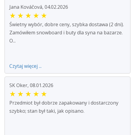
Jana Kováčová, 04.02.2026
★
★
★
★
★
Świetny wybór, dobre ceny, szybka dostawa (2 dni).
Zamówiłem snowboard i buty dla syna na bazarze.
O...
Czytaj więcej ...
SK Oker, 08.01.2026
★
★
★
★
★
Przedmiot był dobrze zapakowany i dostarczony
szybko; stan był taki, jak opisano.