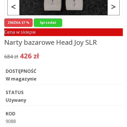
<
>
ZNIŻKA 37 %
Sprzedaż
Cena w sklepie
Narty bazarowe Head Joy SLR
426 zł
684 zł
DOSTĘPNOŚĆ
W magazynie
STATUS
Używany
KOD
9088