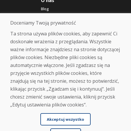
O nas
Blog
O nas
Sklep
Doceniamy Twoją prywatność
Kontakt
Ta strona używa plików cookies, aby zapewnić Ci
doskonałe wrażenia z przeglądania. Wszystkie
Zakup
ważne informacje znajdziesz na stronie dotyczącej
Sklep internetowy
Warunki handlowe
plików cookies. Niezbędne pliki cookies są
Transport
automatycznie włączone. Jeśli zgadzasz się na
Zapłata
przyjęcie wszystkich plików cookies, które
Skarga
Zwrot i wymiana towaru
znajdują się na tej stronie, możesz to potwierdzić,
Ochrona danych osobowych
klikając przycisk „Zgadzam się i kontynuuj“. Jeśli
Cookies
chcesz zmienić swoje ustawienia, kliknij przycisk
„Edytuj ustawienia plików cookies“.
Akceptuj wszystko