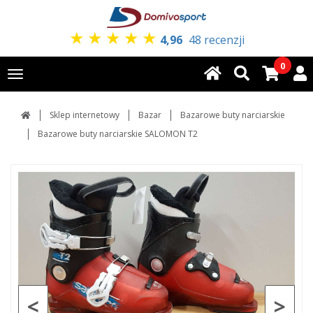
★
★
★
★
★
4,96
48 recenzji
0
Toggle
navigation
Sklep internetowy
Bazar
Bazarowe buty narciarskie
Bazarowe buty narciarskie SALOMON T2
<
>