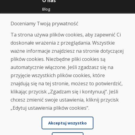
O nas
Blog
O nas
Sklep
Doceniamy Twoją prywatność
Kontakt
Ta strona używa plików cookies, aby zapewnić Ci
doskonałe wrażenia z przeglądania. Wszystkie
Zakup
ważne informacje znajdziesz na stronie dotyczącej
Sklep internetowy
Warunki handlowe
plików cookies. Niezbędne pliki cookies są
Transport
automatycznie włączone. Jeśli zgadzasz się na
Zapłata
przyjęcie wszystkich plików cookies, które
Skarga
Zwrot i wymiana towaru
znajdują się na tej stronie, możesz to potwierdzić,
Ochrona danych osobowych
klikając przycisk „Zgadzam się i kontynuuj“. Jeśli
Cookies
chcesz zmienić swoje ustawienia, kliknij przycisk
„Edytuj ustawienia plików cookies“.
Akceptuj wszystko