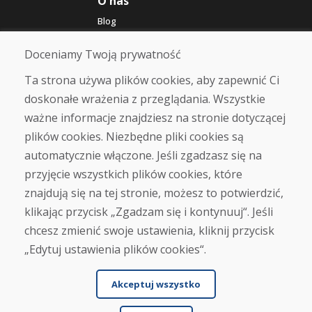
O nas
Blog
O nas
Sklep
Doceniamy Twoją prywatność
Kontakt
Ta strona używa plików cookies, aby zapewnić Ci
doskonałe wrażenia z przeglądania. Wszystkie
Zakup
ważne informacje znajdziesz na stronie dotyczącej
Sklep internetowy
Warunki handlowe
plików cookies. Niezbędne pliki cookies są
Transport
automatycznie włączone. Jeśli zgadzasz się na
Zapłata
przyjęcie wszystkich plików cookies, które
Skarga
Zwrot i wymiana towaru
znajdują się na tej stronie, możesz to potwierdzić,
Ochrona danych osobowych
klikając przycisk „Zgadzam się i kontynuuj“. Jeśli
Cookies
chcesz zmienić swoje ustawienia, kliknij przycisk
„Edytuj ustawienia plików cookies“.
Akceptuj wszystko