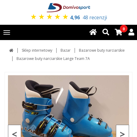
★
★
★
★
★
4,96
48 recenzji
0
Toggle
navigation
Sklep internetowy
Bazar
Bazarowe buty narciarskie
Bazarowe buty narciarskie Lange Team 7A
<
>