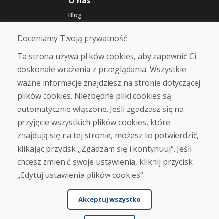
O nas
Blog
O nas
Sklep
Doceniamy Twoją prywatność
Kontakt
Ta strona używa plików cookies, aby zapewnić Ci
doskonałe wrażenia z przeglądania. Wszystkie
Zakup
ważne informacje znajdziesz na stronie dotyczącej
Sklep internetowy
Warunki handlowe
plików cookies. Niezbędne pliki cookies są
Transport
automatycznie włączone. Jeśli zgadzasz się na
Zapłata
przyjęcie wszystkich plików cookies, które
Skarga
Zwrot i wymiana towaru
znajdują się na tej stronie, możesz to potwierdzić,
Ochrona danych osobowych
klikając przycisk „Zgadzam się i kontynuuj“. Jeśli
Cookies
chcesz zmienić swoje ustawienia, kliknij przycisk
„Edytuj ustawienia plików cookies“.
Akceptuj wszystko