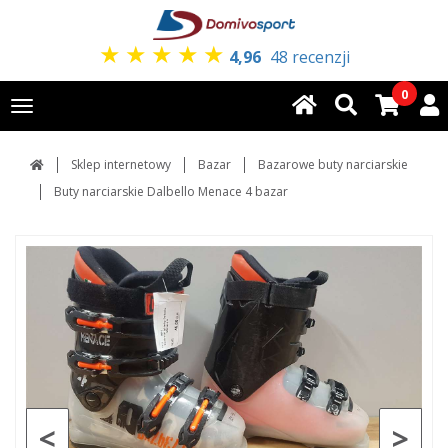
★
★
★
★
★
4,96
48 recenzji
0
Toggle
navigation
Sklep internetowy
Bazar
Bazarowe buty narciarskie
Buty narciarskie Dalbello Menace 4 bazar
<
>