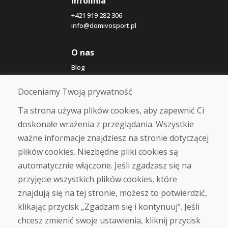
Infolinia
+421 919 282 306
info@domivosport.pl
O nas
Blog
O nas
Sklep
Doceniamy Twoją prywatność
Kontakt
Ta strona używa plików cookies, aby zapewnić Ci
doskonałe wrażenia z przeglądania. Wszystkie
Zakup
ważne informacje znajdziesz na stronie dotyczącej
Sklep internetowy
Warunki handlowe
plików cookies. Niezbędne pliki cookies są
Transport
automatycznie włączone. Jeśli zgadzasz się na
Zapłata
przyjęcie wszystkich plików cookies, które
Skarga
Zwrot i wymiana towaru
znajdują się na tej stronie, możesz to potwierdzić,
Ochrona danych osobowych
klikając przycisk „Zgadzam się i kontynuuj“. Jeśli
Cookies
chcesz zmienić swoje ustawienia, kliknij przycisk