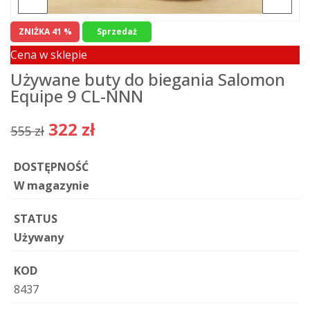
ZNIŻKA 41 %
Sprzedaż
Cena w sklepie
Używane buty do biegania Salomon
Equipe 9 CL-NNN
322 zł
555 zł
DOSTĘPNOŚĆ
W magazynie
STATUS
Używany
KOD
8437