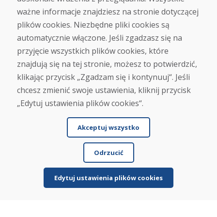
Sklep
ważne informacje znajdziesz na stronie dotyczącej
Kontakt
plików cookies. Niezbędne pliki cookies są
automatycznie włączone. Jeśli zgadzasz się na
Zakup
przyjęcie wszystkich plików cookies, które
Sklep internetowy
Warunki handlowe
znajdują się na tej stronie, możesz to potwierdzić,
Transport
klikając przycisk „Zgadzam się i kontynuuj“. Jeśli
Zapłata
chcesz zmienić swoje ustawienia, kliknij przycisk
Skarga
Zwrot i wymiana towaru
„Edytuj ustawienia plików cookies“.
Ochrona danych osobowych
Cookies
Akceptuj wszystko
Odrzucić
Edytuj ustawienia plików cookies
© DOMIVOSPORT 2026, wszystkie prawa zastrzeżone
DUFEKSOFT
-
tworzenie stron internetowych
,
tworzenie sklepów internetowych