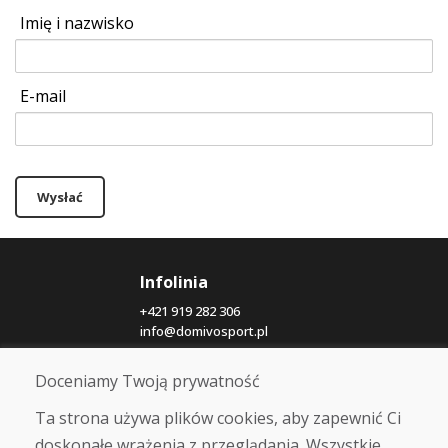
Imię i nazwisko
E-mail
Wysłać
Infolinia
+421 919 282 306
info@domivosport.pl
Doceniamy Twoją prywatność
O nas
Blog
Ta strona używa plików cookies, aby zapewnić Ci
O nas
doskonałe wrażenia z przeglądania. Wszystkie