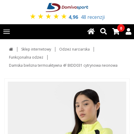
★
★
★
★
★
4,96
48 recenzji
0
Toggle
navigation
Sklep internetowy
Odzież narciarska
Funkcjonalna odzież
Damska bielizna termoaktywna 4F BIDD031 cytrynowa neonowa