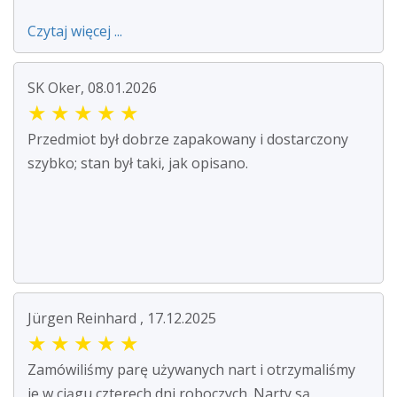
Czytaj więcej ...
SK Oker, 08.01.2026
★
★
★
★
★
Przedmiot był dobrze zapakowany i dostarczony
szybko; stan był taki, jak opisano.
Jürgen Reinhard , 17.12.2025
★
★
★
★
★
Zamówiliśmy parę używanych nart i otrzymaliśmy
je w ciągu czterech dni roboczych. Narty są