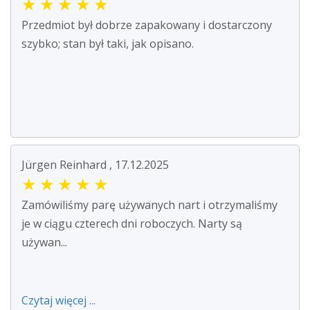
★
★
★
★
★
Przedmiot był dobrze zapakowany i dostarczony
szybko; stan był taki, jak opisano.
Jürgen Reinhard , 17.12.2025
★
★
★
★
★
Zamówiliśmy parę używanych nart i otrzymaliśmy
je w ciągu czterech dni roboczych. Narty są
używan...
Czytaj więcej ...