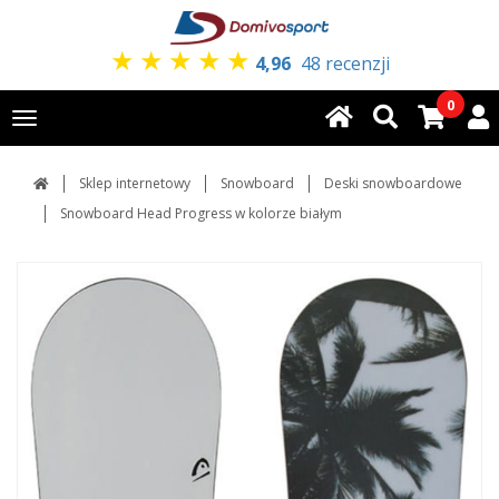
★
★
★
★
★
4,96
48 recenzji
0
Toggle
navigation
Sklep internetowy
Snowboard
Deski snowboardowe
Snowboard Head Progress w kolorze białym