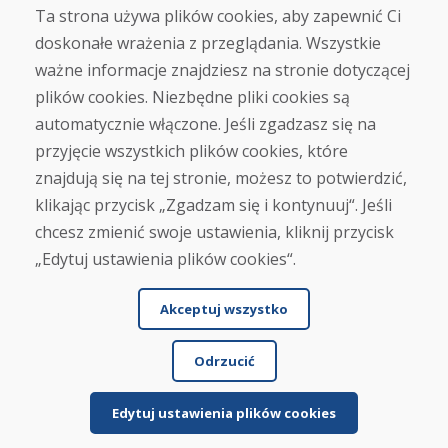
Ta strona używa plików cookies, aby zapewnić Ci
doskonałe wrażenia z przeglądania. Wszystkie
ważne informacje znajdziesz na stronie dotyczącej
Wysłać
plików cookies. Niezbędne pliki cookies są
automatycznie włączone. Jeśli zgadzasz się na
przyjęcie wszystkich plików cookies, które
Infolinia
znajdują się na tej stronie, możesz to potwierdzić,
+421 919 282 306
klikając przycisk „Zgadzam się i kontynuuj“. Jeśli
info@domivosport.pl
chcesz zmienić swoje ustawienia, kliknij przycisk
„Edytuj ustawienia plików cookies“.
O nas
Blog
Akceptuj wszystko
O nas
Sklep
Kontakt
Odrzucić
Zakup
Edytuj ustawienia plików cookies
Sklep internetowy