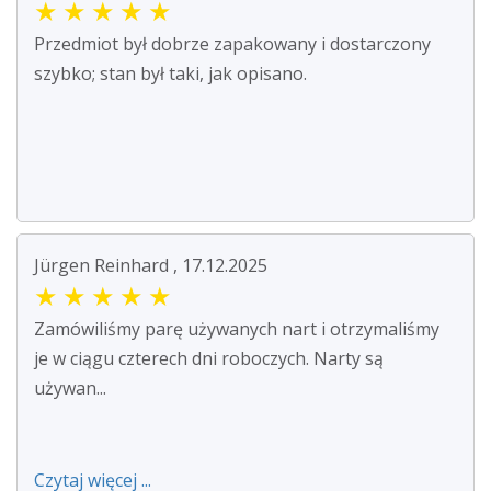
★
★
★
★
★
Przedmiot był dobrze zapakowany i dostarczony
szybko; stan był taki, jak opisano.
Jürgen Reinhard , 17.12.2025
★
★
★
★
★
Zamówiliśmy parę używanych nart i otrzymaliśmy
je w ciągu czterech dni roboczych. Narty są
używan...
Czytaj więcej ...