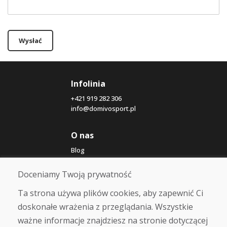
Wysłać
Infolinia
+421 919 282 306
info@domivosport.pl
O nas
Blog
O nas
Sklep
Doceniamy Twoją prywatność
Kontakt
Ta strona używa plików cookies, aby zapewnić Ci
doskonałe wrażenia z przeglądania. Wszystkie
Zakup
ważne informacje znajdziesz na stronie dotyczącej
Sklep internetowy