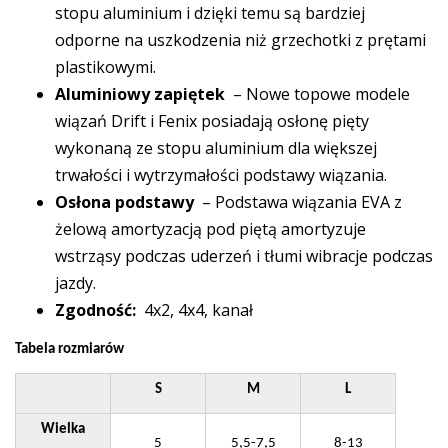
stopu aluminium i dzięki temu są bardziej
odporne na uszkodzenia niż grzechotki z prętami
plastikowymi.
Aluminiowy zapiętek
– Nowe topowe modele
wiązań Drift i Fenix posiadają osłonę pięty
wykonaną ze stopu aluminium dla większej
trwałości i wytrzymałości podstawy wiązania.
Osłona podstawy
– Podstawa wiązania EVA z
żelową amortyzacją pod piętą amortyzuje
wstrząsy podczas uderzeń i tłumi wibracje podczas
jazdy.
Zgodność:
4x2, 4x4, kanał
Tabela rozmiarów
S
M
L
Wielka
5
5,5-7,5
8-13