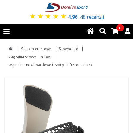
★
★
★
★
★
4,96
48 recenzji
0
Toggle
navigation
Sklep internetowy
Snowboard
Wiązania snowboardowe
wiązania snowboardowe Gravity Drift Stone Black