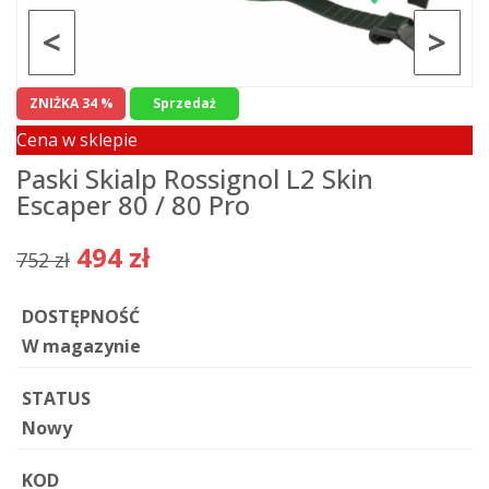
<
>
ZNIŻKA 34 %
Sprzedaż
Cena w sklepie
Paski Skialp Rossignol L2 Skin
Escaper 80 / 80 Pro
494 zł
752 zł
DOSTĘPNOŚĆ
W magazynie
STATUS
Nowy
KOD