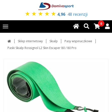
★
★
★
★
★
4,96
48 recenzji
0
Toggle
navigation
Sklep internetowy
Skialp
Pasy wspinaczkowe
Paski Skialp Rossignol L2 Skin Escaper 80 / 80 Pro