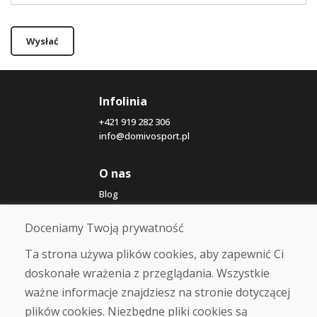
Wysłać
Infolinia
+421 919 282 306
info@domivosport.pl
O nas
Blog
O nas
Sklep
Doceniamy Twoją prywatność
Kontakt
Ta strona używa plików cookies, aby zapewnić Ci
doskonałe wrażenia z przeglądania. Wszystkie
Zakup
ważne informacje znajdziesz na stronie dotyczącej
Sklep internetowy
Warunki handlowe
plików cookies. Niezbędne pliki cookies są