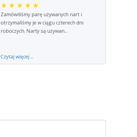
★
★
★
★
★
Zamówiliśmy parę używanych nart i
otrzymaliśmy je w ciągu czterech dni
roboczych. Narty są używan...
Czytaj więcej ...