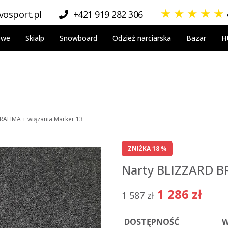
★
★
★
★
★
osport.pl
+421 919 282 306
owe
Skialp
Snowboard
Odzież narciarska
Bazar
H
RAHMA + wiązania Marker 13
ZNIŻKA 18 %
Narty BLIZZARD B
1 286 zł
1 587 zł
DOSTĘPNOŚĆ
W