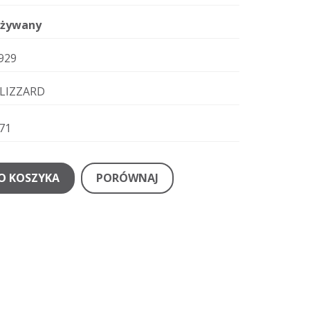
żywany
929
LIZZARD
71
O KOSZYKA
PORÓWNAJ