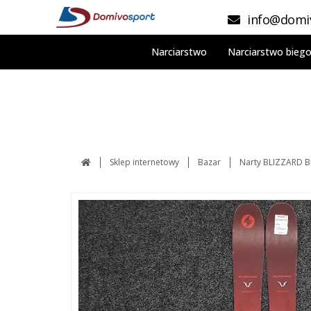
info@domiv
Narciarstwo
Narciarstwo bieg
Sklep internetowy
Bazar
Narty BLIZZARD B