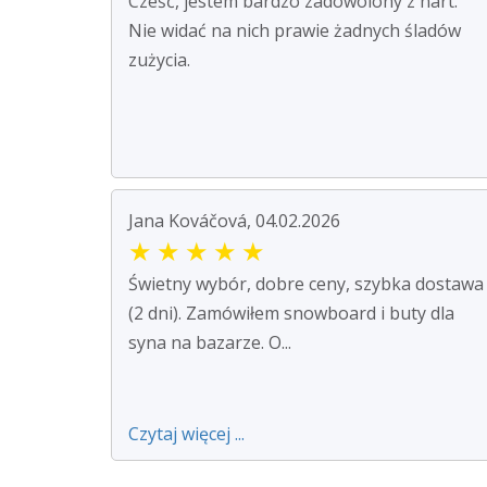
Cześć, jestem bardzo zadowolony z nart.
Nie widać na nich prawie żadnych śladów
zużycia.
Jana Kováčová, 04.02.2026
★
★
★
★
★
Świetny wybór, dobre ceny, szybka dostawa
(2 dni). Zamówiłem snowboard i buty dla
syna na bazarze. O...
Czytaj więcej ...