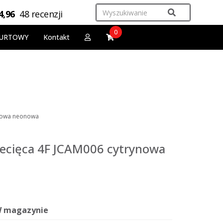
4,96
48 recenzji
0
URTOWY
Kontakt
ynowa neonowa
iecięca 4F JCAM006 cytrynowa
 magazynie