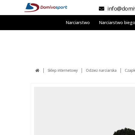
info@domiv
Narciarstwo
Narciarstwo bieg
Sklep internetowy
Odzież narciarska
Czapki