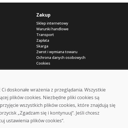
Zakup
Sklep internetowy
Warunki handlowe
Transport
Zapłata
Skarga
Zwrot i wymiana towaru
Ochrona danych osobowych
Cookies
 Ci doskonałe wrażenia z przeglądania. Wszystkie
ącej plików cookies. Niezbędne pliki cookies są
przyjęcie wszystkich plików cookies, które znajdują się
© DOMIVOSPORT 2026, wszystkie prawa zastrzeżone
 przycisk „Zgadzam się i kontynuuj“. Jeśli chcesz
DUFEKSOFT
-
tworzenie stron internetowych
,
tworzenie sklepów internetowych
tuj ustawienia plików cookies“.