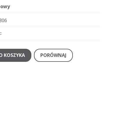
owy
806
F
O KOSZYKA
PORÓWNAJ