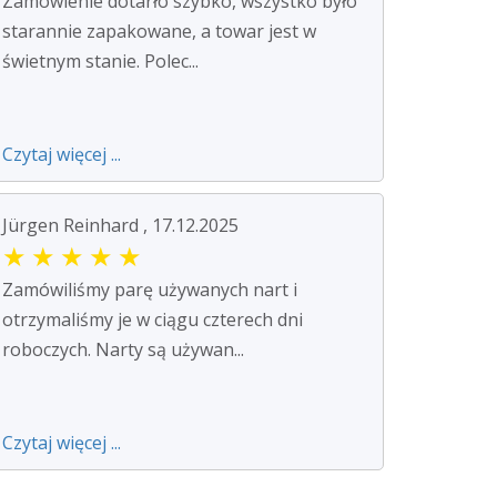
Zamówienie dotarło szybko, wszystko było
starannie zapakowane, a towar jest w
świetnym stanie. Polec...
Czytaj więcej ...
Jürgen Reinhard , 17.12.2025
★
★
★
★
★
Zamówiliśmy parę używanych nart i
otrzymaliśmy je w ciągu czterech dni
roboczych. Narty są używan...
Czytaj więcej ...