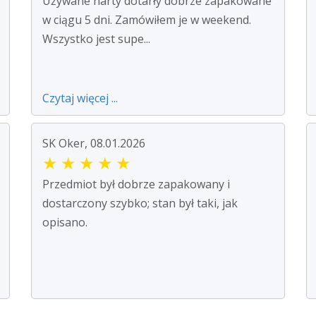
Używane narty dotarły dobrze zapakowane
w ciągu 5 dni. Zamówiłem je w weekend.
Wszystko jest supe...
Czytaj więcej ...
SK Oker, 08.01.2026
★
★
★
★
★
Przedmiot był dobrze zapakowany i
dostarczony szybko; stan był taki, jak
opisano.