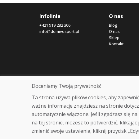
Infolinia
O nas
+421 919 282 306
Blog
info@domivosport.pl
O nas
Sklep
Kontakt
Doceniamy Twoją prywatność
Ta strona używa plików cookies, aby zapewnić
ważne informacje znajdziesz na stronie dotycz
automatycznie włączone. Jeśli zgadzasz się na 
na tej stronie, możesz to potwierdzić, klikając
zmienić swoje ustawienia, kliknij przycisk „Edy