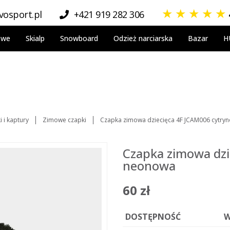
★
★
★
★
★
osport.pl
+421 919 282 306
owe
Skialp
Snowboard
Odzież narciarska
Bazar
H
 i kaptury
Zimowe czapki
Czapka zimowa dziecięca 4F JCAM006 cytr
Czapka zimowa dz
neonowa
60 zł
DOSTĘPNOŚĆ
W