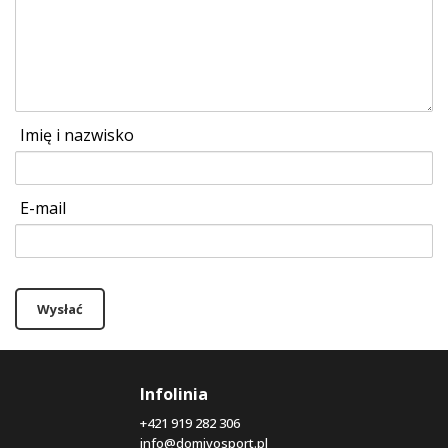
Imię i nazwisko
E-mail
Wysłać
Infolinia
+421 919 282 306
info@domivosport.pl