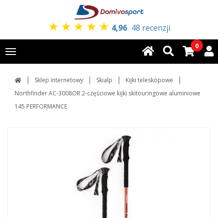
★
★
★
★
★
4,96
48 recenzji
0
Toggle
navigation
Sklep internetowy
Skialp
Kijki teleskopowe
Northfinder AC-3008OR 2-częściowe kijki skitouringowe aluminiowe
145 PERFORMANCE