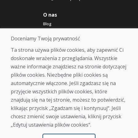
O nas
Blog
O nas
Sklep
Doceniamy Twoją prywatność
Kontakt
Ta strona używa plików cookies, aby zapewnić Ci
doskonałe wrażenia z przeglądania. Wszystkie
Zakup
ważne informacje znajdziesz na stronie dotyczącej
Sklep internetowy
Warunki handlowe
plików cookies. Niezbędne pliki cookies są
Transport
automatycznie włączone. Jeśli zgadzasz się na
Zapłata
przyjęcie wszystkich plików cookies, które
Skarga
Zwrot i wymiana towaru
znajdują się na tej stronie, możesz to potwierdzić,
Ochrona danych osobowych
klikając przycisk „Zgadzam się i kontynuuj“. Jeśli
Cookies
chcesz zmienić swoje ustawienia, kliknij przycisk
„Edytuj ustawienia plików cookies“.