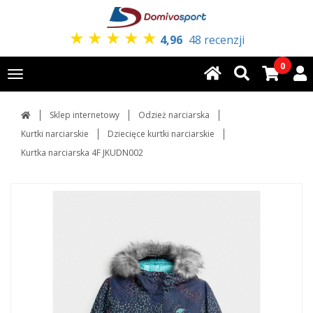
★
★
★
★
★
4,96
48 recenzji
0
Toggle
navigation
Sklep internetowy
Odzież narciarska
Kurtki narciarskie
Dziecięce kurtki narciarskie
Kurtka narciarska 4F JKUDN002