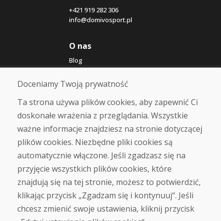
+421 919 282 306
info@domivosport.pl
O nas
Blog
O nas
Sklep
Doceniamy Twoją prywatność
Kontakt
Ta strona używa plików cookies, aby zapewnić Ci
doskonałe wrażenia z przeglądania. Wszystkie
Zakup
ważne informacje znajdziesz na stronie dotyczącej
Sklep internetowy
Warunki handlowe
plików cookies. Niezbędne pliki cookies są
Transport
automatycznie włączone. Jeśli zgadzasz się na
Zapłata
przyjęcie wszystkich plików cookies, które
Skarga
Zwrot i wymiana towaru
znajdują się na tej stronie, możesz to potwierdzić,
Ochrona danych osobowych
klikając przycisk „Zgadzam się i kontynuuj“. Jeśli
Cookies
chcesz zmienić swoje ustawienia, kliknij przycisk