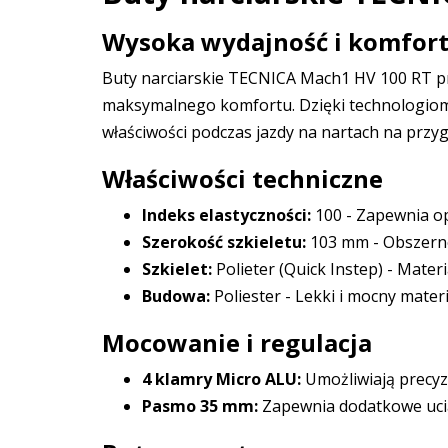
Wysoka wydajność i komfort
Buty narciarskie TECNICA Mach1 HV 100 RT prz
maksymalnego komfortu. Dzięki technologiom 
właściwości podczas jazdy na nartach na przy
Właściwości techniczne
Indeks elastyczności:
100 - Zapewnia op
Szerokość szkieletu:
103 mm - Obszern
Szkielet:
Polieter (Quick Instep) - Mater
Budowa:
Poliester - Lekki i mocny mater
Mocowanie i regulacja
4 klamry Micro ALU:
Umożliwiają precyz
Pasmo 35 mm:
Zapewnia dodatkowe uciągn