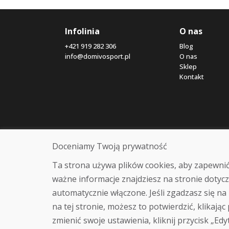
Infolinia
O nas
+421 919 282 306
Blog
info@domivosport.pl
O nas
Sklep
Kontakt
Doceniamy Twoją prywatność
Ta strona używa plików cookies, aby zapewnić
ważne informacje znajdziesz na stronie dotycz
automatycznie włączone. Jeśli zgadzasz się na 
na tej stronie, możesz to potwierdzić, klikając
zmienić swoje ustawienia, kliknij przycisk „Edy