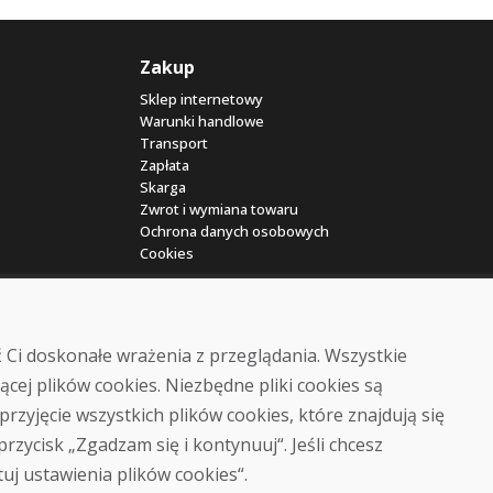
Zakup
Sklep internetowy
Warunki handlowe
Transport
Zapłata
Skarga
Zwrot i wymiana towaru
Ochrona danych osobowych
Cookies
 Ci doskonałe wrażenia z przeglądania. Wszystkie
ącej plików cookies. Niezbędne pliki cookies są
przyjęcie wszystkich plików cookies, które znajdują się
© DOMIVOSPORT 2026, wszystkie prawa zastrzeżone
 przycisk „Zgadzam się i kontynuuj“. Jeśli chcesz
DUFEKSOFT
-
tworzenie stron internetowych
,
tworzenie sklepów internetowych
tuj ustawienia plików cookies“.