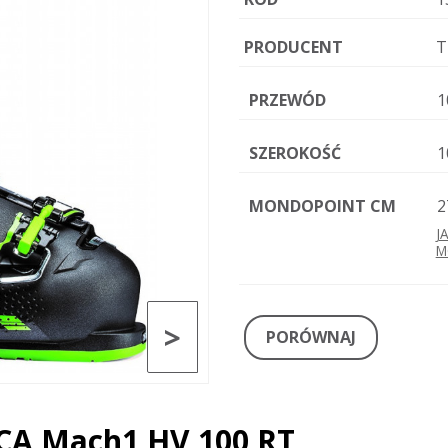
PRODUCENT
T
PRZEWÓD
1
SZEROKOŚĆ
1
MONDOPOINT CM
2
J
M
>
PORÓWNAJ
ICA Mach1 HV 100 RT