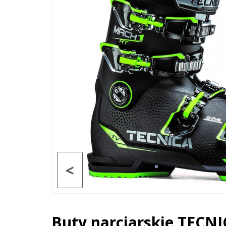
<
Buty narciarskie TECN