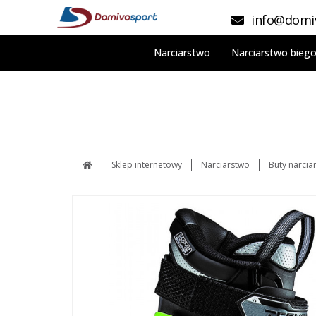
info@domiv
Narciarstwo
Narciarstwo bieg
Sklep internetowy
Narciarstwo
Buty narcia