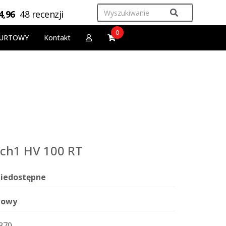
4,96
48 recenzji
0
URTOWY
Kontakt
ch1 HV 100 RT
iedostępne
owy
370