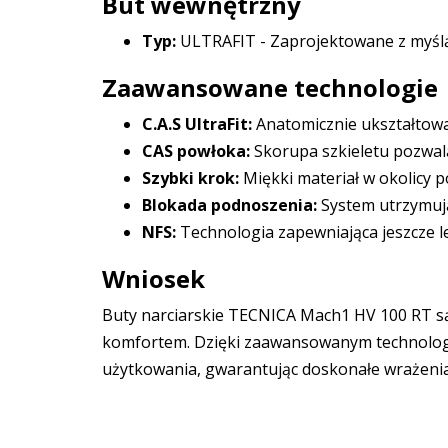
But wewnętrzny
Typ:
ULTRAFIT - Zaprojektowane z myślą
Zaawansowane technologie
C.A.S UltraFit:
Anatomicznie ukształtow
CAS powłoka:
Skorupa szkieletu pozwala
Szybki krok:
Miękki materiał w okolicy p
Blokada podnoszenia:
System utrzymując
NFS:
Technologia zapewniająca jeszcze l
Wniosek
Buty narciarskie TECNICA Mach1 HV 100 RT są
komfortem. Dzięki zaawansowanym technologiom
użytkowania, gwarantując doskonałe wrażenia 