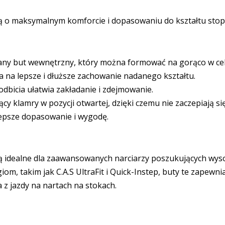
 o maksymalnym komforcie i dopasowaniu do kształtu stop
any but wewnętrzny, który można formować na gorąco w ce
 na lepsze i dłuższe zachowanie nadanego kształtu.
odbicia ułatwia zakładanie i zdejmowanie.
y klamry w pozycji otwartej, dzięki czemu nie zaczepiają s
epsze dopasowanie i wygodę.
 idealne dla zaawansowanych narciarzy poszukujących wys
, takim jak C.A.S UltraFit i Quick-Instep, buty te zapewni
z jazdy na nartach na stokach.