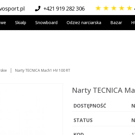
★
★
★
★
★
osport.pl
+421 919 282 306
owe
Skialp
Snowboard
Odzież narciarska
Bazar
H
rskie
Narty TECNICA Mach1 HV 100 RT
Narty TECNICA Ma
DOSTĘPNOŚĆ
N
STATUS
N
KOD
1