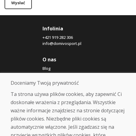
Wysłać
Infolinia
+421 919 282 306
info@domivosport.pl
O nas
Blog
O nas
Sklep
Doceniamy Twoją prywatność
Kontakt
Ta strona używa plików cookies, aby zapewnić Ci
doskonałe wrażenia z przeglądania. Wszystkie
Zakup
ważne informacje znajdziesz na stronie dotyczącej
Sklep internetowy
Warunki handlowe
plików cookies. Niezbędne pliki cookies są
Transport
automatycznie włączone. Jeśli zgadzasz się na
Zapłata
przyjęcie wszystkich plików cookies, które
Skarga