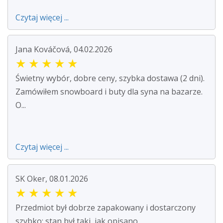
Czytaj więcej ...
Jana Kováčová, 04.02.2026
★
★
★
★
★
Świetny wybór, dobre ceny, szybka dostawa (2 dni).
Zamówiłem snowboard i buty dla syna na bazarze.
O...
Czytaj więcej ...
SK Oker, 08.01.2026
★
★
★
★
★
Przedmiot był dobrze zapakowany i dostarczony
szybko; stan był taki, jak opisano.