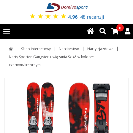
★
★
★
★
★
4,96
48 recenzji
0
Toggle
navigation
Sklep internetowy
Narciarstwo
Narty zjazdowe
Narty Sporten Gangster + wiązania Sx 45 w kolorze
czarnym/srebrnym