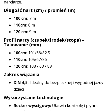
narciarze.
Długość nart (cm) / promień (m)
100 cm:
7 m
110cm:
8 m
120 cm:
9 m
Profil narty (czubek/środek/stopa) –
Taliowanie (mm)
100cm:
101/66/82,5
110cm:
105/67/86
120 cm:
108 / 68 / 89
Zakres wiązania
DIN 4,5
: Idealny do bezpiecznej i wygodnej jazdy
dzieci.
Wykorzystane technologie
Rocker wyścigowy:
Ułatwia kontrolę i płynne