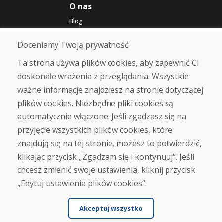
O nas
Blog
O nas
Sklep
Doceniamy Twoją prywatność
Kontakt
Ta strona używa plików cookies, aby zapewnić Ci
doskonałe wrażenia z przeglądania. Wszystkie
Zakup
ważne informacje znajdziesz na stronie dotyczącej
Sklep internetowy
Warunki handlowe
plików cookies. Niezbędne pliki cookies są
Transport
automatycznie włączone. Jeśli zgadzasz się na
Zapłata
przyjęcie wszystkich plików cookies, które
Skarga
Zwrot i wymiana towaru
znajdują się na tej stronie, możesz to potwierdzić,
Ochrona danych osobowych
klikając przycisk „Zgadzam się i kontynuuj“. Jeśli
Cookies
chcesz zmienić swoje ustawienia, kliknij przycisk
„Edytuj ustawienia plików cookies“.
Akceptuj wszystko