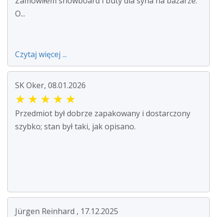
Zamówiłem snowboard i buty dla syna na bazarze.
O...
Czytaj więcej ...
SK Oker, 08.01.2026
★
★
★
★
★
Przedmiot był dobrze zapakowany i dostarczony
szybko; stan był taki, jak opisano.
Jürgen Reinhard , 17.12.2025