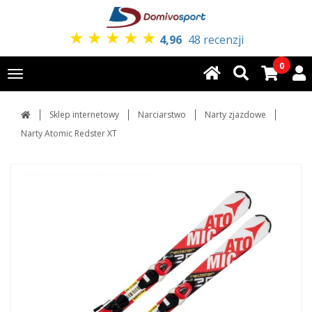
★
★
★
★
★
4,96
48 recenzji
0
Toggle
navigation
Sklep internetowy
Narciarstwo
Narty zjazdowe
Narty Atomic Redster XT