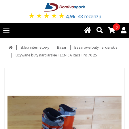
★
★
★
★
★
4,96
48 recenzji
0
Toggle
navigation
Sklep internetowy
Bazar
Bazarowe buty narciarskie
Używane buty narciarskie TECNICA Race Pro 70 25