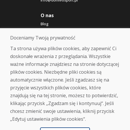
info@domivosport.pl
O nas
Blog
O nas
Sklep
Doceniamy Twoją prywatność
Kontakt
Ta strona używa plików cookies, aby zapewnić Ci
doskonałe wrażenia z przeglądania. Wszystkie
Zakup
ważne informacje znajdziesz na stronie dotyczącej
Sklep internetowy
Warunki handlowe
plików cookies. Niezbędne pliki cookies są
Transport
automatycznie włączone. Jeśli zgadzasz się na
Zapłata
przyjęcie wszystkich plików cookies, które
Skarga
Zwrot i wymiana towaru
znajdują się na tej stronie, możesz to potwierdzić,
Ochrona danych osobowych
klikając przycisk „Zgadzam się i kontynuuj“. Jeśli
Cookies
chcesz zmienić swoje ustawienia, kliknij przycisk
„Edytuj ustawienia plików cookies“.