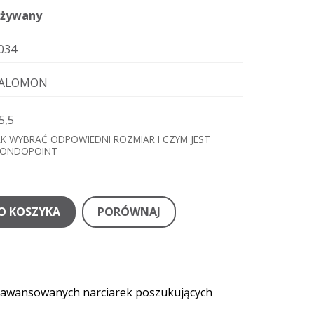
żywany
034
ALOMON
5,5
AK WYBRAĆ ODPOWIEDNI ROZMIAR I CZYM JEST
ONDOPOINT
O KOSZYKA
PORÓWNAJ
j zaawansowanych narciarek poszukujących