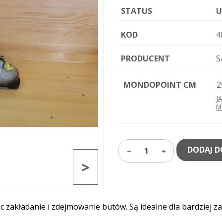
STATUS
U
KOD
4
PRODUCENT
S
MONDOPOINT CM
2
J
M
DODAJ D
1
>
jąc zakładanie i zdejmowanie butów. Są idealne dla bardzie