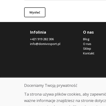
Wysłać
Infolinia
O nas
+421 919 282 306
Blog
info@domivosport.pl
O nas
Sklep
Kontakt
Doceniamy Twoją prywatność
Ta strona używa plików cookies, aby zapewnić
ważne informacje znajdziesz na stronie dotycz