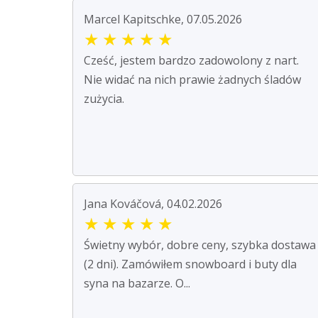
Marcel Kapitschke, 07.05.2026
★
★
★
★
★
Cześć, jestem bardzo zadowolony z nart.
Nie widać na nich prawie żadnych śladów
zużycia.
Jana Kováčová, 04.02.2026
★
★
★
★
★
Świetny wybór, dobre ceny, szybka dostawa
(2 dni). Zamówiłem snowboard i buty dla
syna na bazarze. O...