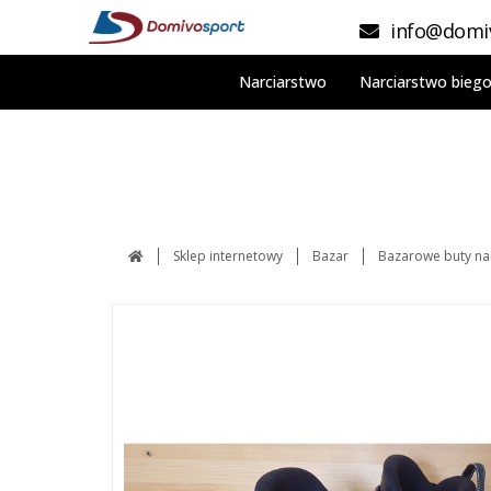
info@domiv
Narciarstwo
Narciarstwo bieg
Sklep internetowy
Bazar
Bazarowe buty nar