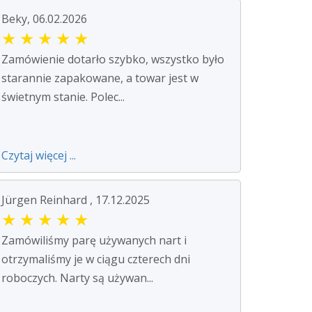
Beky, 06.02.2026
★
★
★
★
★
Zamówienie dotarło szybko, wszystko było
starannie zapakowane, a towar jest w
świetnym stanie. Polec...
Czytaj więcej ...
Jürgen Reinhard , 17.12.2025
★
★
★
★
★
Zamówiliśmy parę używanych nart i
otrzymaliśmy je w ciągu czterech dni
roboczych. Narty są używan...