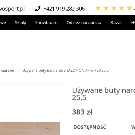
★
★
★
★
★
osport.pl
+421 919 282 306
owe
Skialp
Snowboard
Odzież narciarska
Bazar
H
ciarskie
Używane buty narciarskie SALOMON XPro R80 25,5
Używane buty nar
25,5
383 zł
DOSTĘPNOŚĆ
W