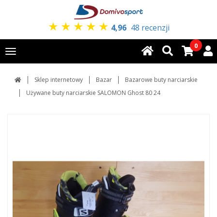
★
★
★
★
★
4,96
48 recenzji
0
Toggle
navigation
Sklep internetowy
Bazar
Bazarowe buty narciarskie
Używane buty narciarskie SALOMON Ghost 80 24