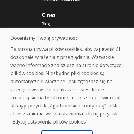
O nas
Blog
O nas
Sklep
Doceniamy Twoją prywatność
Kontakt
Ta strona używa plików cookies, aby zapewnić Ci
doskonałe wrażenia z przeglądania. Wszystkie
Zakup
ważne informacje znajdziesz na stronie dotyczącej
Sklep internetowy
Warunki handlowe
plików cookies. Niezbędne pliki cookies są
Transport
automatycznie włączone. Jeśli zgadzasz się na
Zapłata
przyjęcie wszystkich plików cookies, które
Skarga
Zwrot i wymiana towaru
znajdują się na tej stronie, możesz to potwierdzić,
Ochrona danych osobowych
klikając przycisk „Zgadzam się i kontynuuj“. Jeśli
Cookies
chcesz zmienić swoje ustawienia, kliknij przycisk
„Edytuj ustawienia plików cookies“.