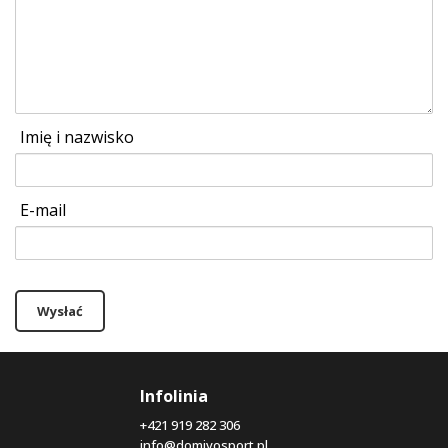
Imię i nazwisko
E-mail
Wysłać
Infolinia
+421 919 282 306
info@domivosport.pl