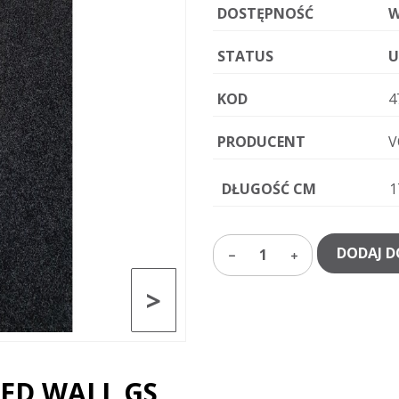
DOSTĘPNOŚĆ
W
STATUS
U
KOD
4
PRODUCENT
V
DŁUGOŚĆ CM
1
DODAJ D
1
>
EED WALL GS