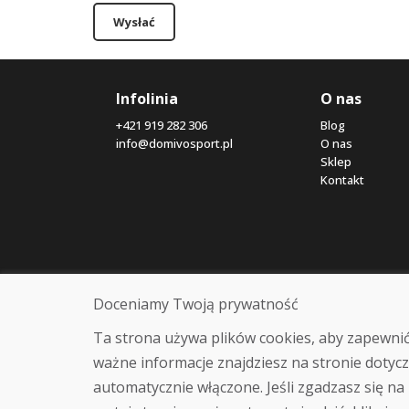
Wysłać
Infolinia
O nas
+421 919 282 306
Blog
info@domivosport.pl
O nas
Sklep
Kontakt
Doceniamy Twoją prywatność
Ta strona używa plików cookies, aby zapewnić
ważne informacje znajdziesz na stronie dotycz
automatycznie włączone. Jeśli zgadzasz się na 