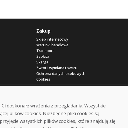
Zakup
Sklep internetowy
Warunki handlowe
Transport
Zapłata
Skarga
Zwrot i wymiana towaru
Ochrona danych osobowych
Cookies
 Ci doskonałe wrażenia z przeglądania. Wszystkie
ącej plików cookies. Niezbędne pliki cookies są
przyjęcie wszystkich plików cookies, które znajdują się
© DOMIVOSPORT 2026, wszystkie prawa zastrzeżone