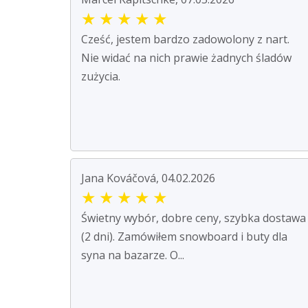
★
★
★
★
★
Cześć, jestem bardzo zadowolony z nart.
Nie widać na nich prawie żadnych śladów
zużycia.
Jana Kováčová, 04.02.2026
★
★
★
★
★
Świetny wybór, dobre ceny, szybka dostawa
(2 dni). Zamówiłem snowboard i buty dla
syna na bazarze. O...