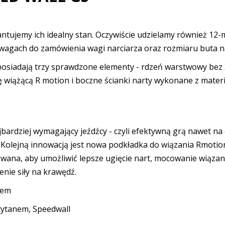
ntujemy ich idealny stan. Oczywiście udzielamy również 12-
agach do zamówienia wagi narciarza oraz rozmiaru buta na
 posiadają trzy sprawdzone elementy - rdzeń warstwowy b
wiążącą R motion i boczne ścianki narty wykonane z materi
najbardziej wymagający jeźdźcy - czyli efektywną grą nawet
ą. Kolejną innowacją jest nowa podkładka do wiązania Rmot
cowana, aby umożliwić lepsze ugięcie nart, mocowanie wiąza
nie siły na krawędź.
iem
tytanem, Speedwall