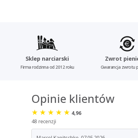
Sklep narciarski
Zwrot pieni
Firma rodzinna od 2012 roku
Gwarancja zwrotu p
Opinie klientów
★
★
★
★
★
4,96
48 recenzji
Marcel Kapitschke, 07.05.2026