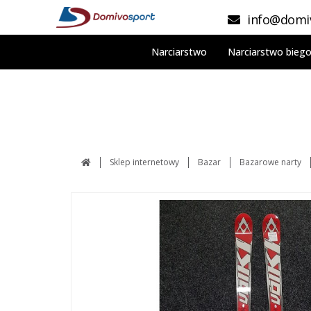
info@domiv
Narciarstwo
Narciarstwo bieg
Sklep internetowy
Bazar
Bazarowe narty