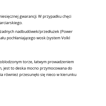
miesięcznej gwarancji. W przypadku chęci
rciarskiego.
ez żadnych nadbudówek/przedłużek (Power
ału pochłaniającego wosk (system Volkl
 na oblodzonym torze, łatwym prowadzeniem
ion, jest to deska mocno przymocowana do
nia również przesunęło się nieco w kierunku