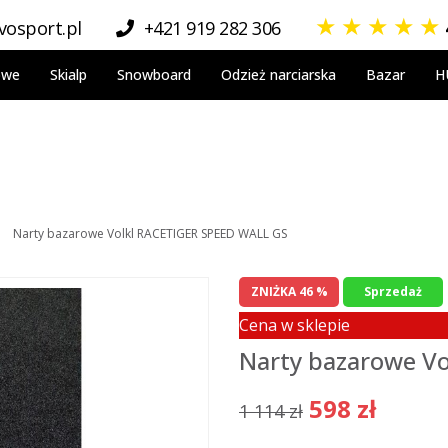
★
★
★
★
★
osport.pl
+421 919 282 306
owe
Skialp
Snowboard
Odzież narciarska
Bazar
H
Narty bazarowe Volkl RACETIGER SPEED WALL GS
ZNIŻKA 46 %
Sprzedaż
Cena w sklepie
Narty bazarowe V
598 zł
1 114 zł