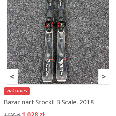
<
>
ZNIŻKA 46 %
Bazar nart Stockli B Scale, 2018
1 028 zł
1 935 zł