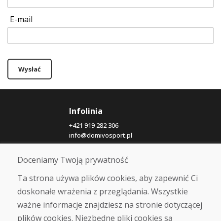
E-mail
Wysłać
Infolinia
+421 919 282 306
info@domivosport.pl
Doceniamy Twoją prywatność
O nas
Blog
Ta strona używa plików cookies, aby zapewnić Ci
O nas
doskonałe wrażenia z przeglądania. Wszystkie
Sklep
ważne informacje znajdziesz na stronie dotyczącej
Kontakt
plików cookies. Niezbędne pliki cookies są