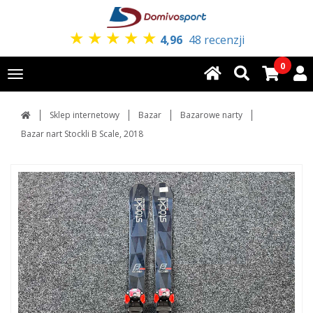
★
★
★
★
★
4,96
48 recenzji
0
Toggle
navigation
Sklep internetowy
Bazar
Bazarowe narty
Bazar nart Stockli B Scale, 2018