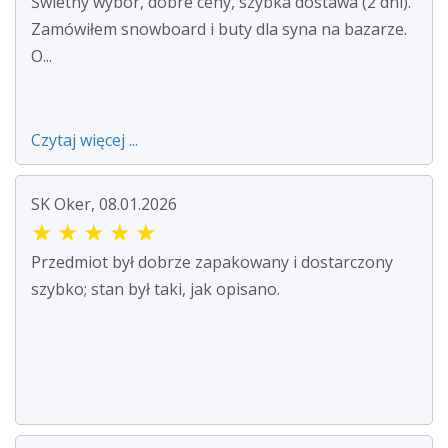
Świetny wybór, dobre ceny, szybka dostawa (2 dni).
Zamówiłem snowboard i buty dla syna na bazarze.
O...
Czytaj więcej ...
SK Oker, 08.01.2026
★
★
★
★
★
Przedmiot był dobrze zapakowany i dostarczony
szybko; stan był taki, jak opisano.