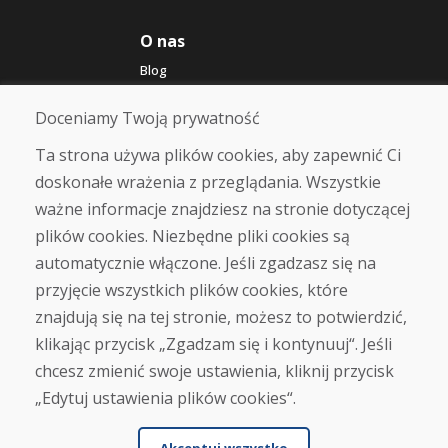
O nas
Blog
O nas
Sklep
Doceniamy Twoją prywatność
Kontakt
Ta strona używa plików cookies, aby zapewnić Ci
doskonałe wrażenia z przeglądania. Wszystkie
Zakup
ważne informacje znajdziesz na stronie dotyczącej
Sklep internetowy
Warunki handlowe
plików cookies. Niezbędne pliki cookies są
Transport
automatycznie włączone. Jeśli zgadzasz się na
Zapłata
przyjęcie wszystkich plików cookies, które
Skarga
Zwrot i wymiana towaru
znajdują się na tej stronie, możesz to potwierdzić,
Ochrona danych osobowych
klikając przycisk „Zgadzam się i kontynuuj“. Jeśli
Cookies
chcesz zmienić swoje ustawienia, kliknij przycisk
„Edytuj ustawienia plików cookies“.