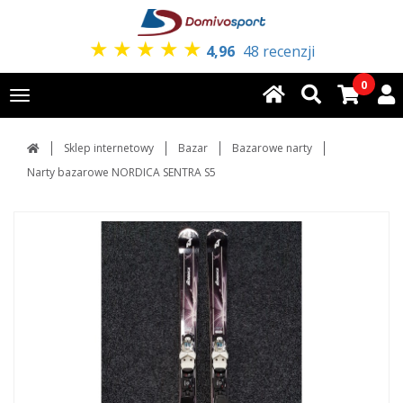
★
★
★
★
★
4,96
48 recenzji
0
Toggle
navigation
Sklep internetowy
Bazar
Bazarowe narty
Narty bazarowe NORDICA SENTRA S5