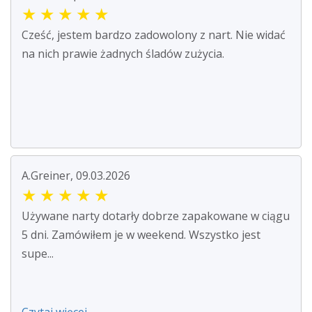
★
★
★
★
★
Cześć, jestem bardzo zadowolony z nart. Nie widać
na nich prawie żadnych śladów zużycia.
A.Greiner, 09.03.2026
★
★
★
★
★
Używane narty dotarły dobrze zapakowane w ciągu
5 dni. Zamówiłem je w weekend. Wszystko jest
supe...