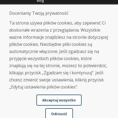
Blog
O nas
Sklep
Doceniamy Twoją prywatność
Kontakt
Ta strona używa plików cookies, aby zapewnić Ci
doskonałe wrażenia z przeglądania. Wszystkie
Zakup
ważne informacje znajdziesz na stronie dotyczącej
Sklep internetowy
Warunki handlowe
plików cookies. Niezbędne pliki cookies są
Transport
automatycznie włączone. Jeśli zgadzasz się na
Zapłata
przyjęcie wszystkich plików cookies, które
Skarga
Zwrot i wymiana towaru
znajdują się na tej stronie, możesz to potwierdzić,
Ochrona danych osobowych
klikając przycisk „Zgadzam się i kontynuuj“. Jeśli
Cookies
chcesz zmienić swoje ustawienia, kliknij przycisk
„Edytuj ustawienia plików cookies“.
Akceptuj wszystko
Odrzucić