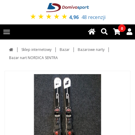
★
★
★
★
★
4,96
48 recenzji
0
Toggle
navigation
Sklep internetowy
Bazar
Bazarowe narty
Bazar nart NORDICA SENTRA