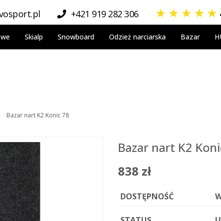
★
★
★
★
★
osport.pl
+421 919 282 306
owe
Skialp
Snowboard
Odzież narciarska
Bazar
H
Bazar nart K2 Konic 78
Bazar nart K2 Koni
838 zł
DOSTĘPNOŚĆ
W
STATUS
U