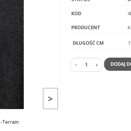
KOD
4
PRODUCENT
K
DŁUGOŚĆ CM
1
DODAJ D
1
>
l-Terrain