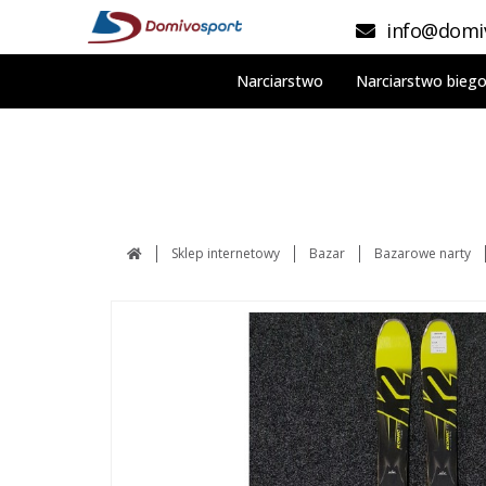
info@domiv
Narciarstwo
Narciarstwo bieg
Sklep internetowy
Bazar
Bazarowe narty