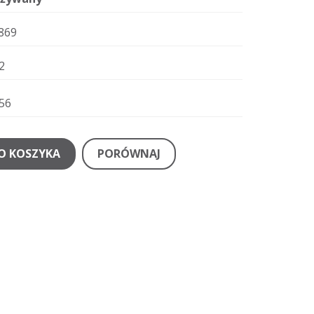
869
2
56
O KOSZYKA
PORÓWNAJ