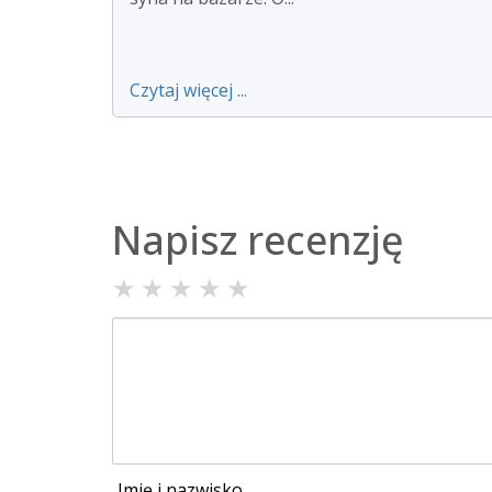
Czytaj więcej ...
Napisz recenzję
★
★
★
★
★
Imię i nazwisko