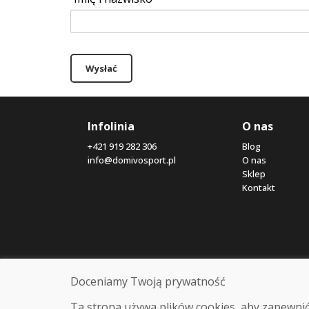
Wysłać
Infolinia
O nas
+421 919 282 306
Blog
info@domivosport.pl
O nas
Sklep
Kontakt
Doceniamy Twoją prywatność
Ta strona używa plików cookies, aby zapewnić