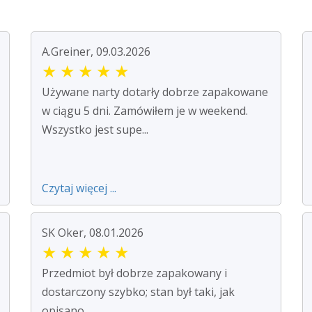
A.Greiner, 09.03.2026
★
★
★
★
★
Używane narty dotarły dobrze zapakowane
w ciągu 5 dni. Zamówiłem je w weekend.
Wszystko jest supe...
Czytaj więcej ...
SK Oker, 08.01.2026
★
★
★
★
★
Przedmiot był dobrze zapakowany i
dostarczony szybko; stan był taki, jak
opisano.