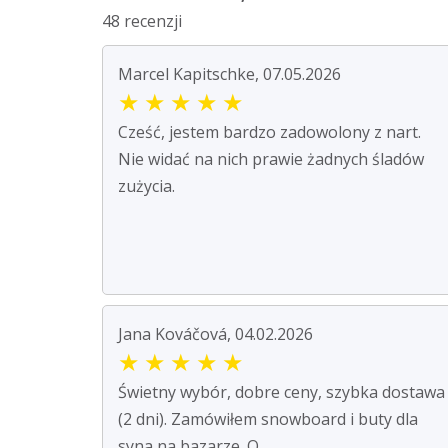
48 recenzji
Marcel Kapitschke, 07.05.2026
★
★
★
★
★
Cześć, jestem bardzo zadowolony z nart.
Nie widać na nich prawie żadnych śladów
zużycia.
Jana Kováčová, 04.02.2026
★
★
★
★
★
Świetny wybór, dobre ceny, szybka dostawa
(2 dni). Zamówiłem snowboard i buty dla
syna na bazarze. O...