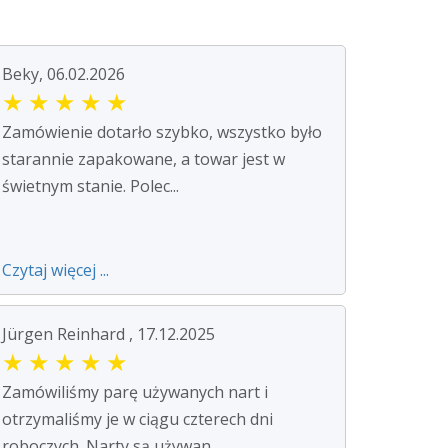
Beky, 06.02.2026
★
★
★
★
★
Zamówienie dotarło szybko, wszystko było
starannie zapakowane, a towar jest w
świetnym stanie. Polec...
Czytaj więcej ...
Jürgen Reinhard , 17.12.2025
★
★
★
★
★
Zamówiliśmy parę używanych nart i
otrzymaliśmy je w ciągu czterech dni
roboczych. Narty są używan...