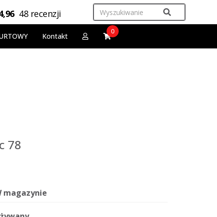
4,96
48 recenzji
0
URTOWY
Kontakt
c 78
 magazynie
żywany