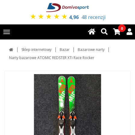
★
★
★
★
★
4,96
48 recenzji
0
Toggle
navigation
Sklep internetowy
Bazar
Bazarowe narty
Narty bazarowe ATOMIC REDSTER XTi Race Rocker