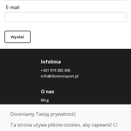
E-mail
Wysłać
Infolinia
+421 919 282 306
info@domivosport.pl
O nas
Blog
O nas
Sklep
Doceniamy Twoją prywatność
Kontakt
Ta strona używa plików cookies, aby zapewnić Ci