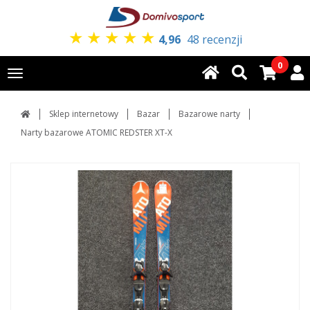
★
★
★
★
★
4,96
48 recenzji
0
Toggle
navigation
Sklep internetowy
Bazar
Bazarowe narty
Narty bazarowe ATOMIC REDSTER XT-X