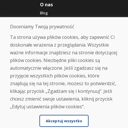
O nas
Blog
O nas
Sklep
Doceniamy Twoją prywatność
Kontakt
Ta strona używa plików cookies, aby zapewnić Ci
doskonałe wrażenia z przeglądania. Wszystkie
Zakup
ważne informacje znajdziesz na stronie dotyczącej
Sklep internetowy
Warunki handlowe
plików cookies. Niezbędne pliki cookies są
Transport
automatycznie włączone. Jeśli zgadzasz się na
Zapłata
przyjęcie wszystkich plików cookies, które
Skarga
Zwrot i wymiana towaru
znajdują się na tej stronie, możesz to potwierdzić,
Ochrona danych osobowych
klikając przycisk „Zgadzam się i kontynuuj“. Jeśli
Cookies
chcesz zmienić swoje ustawienia, kliknij przycisk
„Edytuj ustawienia plików cookies“.
Akceptuj wszystko