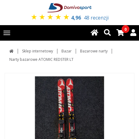
★
★
★
★
★
4,96
48 recenzji
0
Toggle
navigation
Sklep internetowy
Bazar
Bazarowe narty
Narty bazarowe ATOMIC REDSTER LT