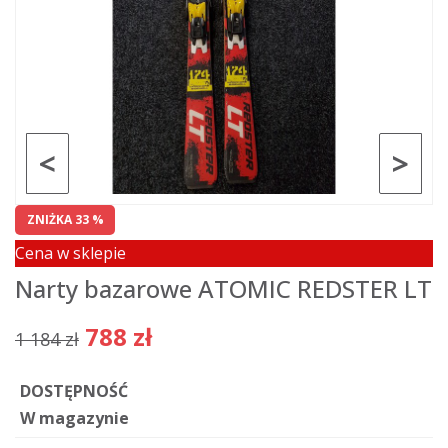
<
>
ZNIŻKA 33 %
Cena w sklepie
Narty bazarowe ATOMIC REDSTER LT
788 zł
1 184 zł
DOSTĘPNOŚĆ
W magazynie