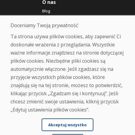
O nas
Blog
O nas
Sklep
Doceniamy Twoją prywatność
Kontakt
Ta strona używa plików cookies, aby zapewnić Ci
doskonałe wrażenia z przeglądania. Wszystkie
Zakup
ważne informacje znajdziesz na stronie dotyczącej
Sklep internetowy
Warunki handlowe
plików cookies. Niezbędne pliki cookies są
Transport
automatycznie włączone. Jeśli zgadzasz się na
Zapłata
przyjęcie wszystkich plików cookies, które
Skarga
Zwrot i wymiana towaru
znajdują się na tej stronie, możesz to potwierdzić,
Ochrona danych osobowych
klikając przycisk „Zgadzam się i kontynuuj“. Jeśli
Cookies
chcesz zmienić swoje ustawienia, kliknij przycisk
„Edytuj ustawienia plików cookies“.
Akceptuj wszystko