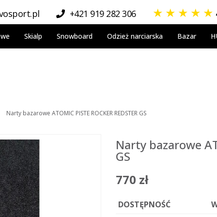
★
★
★
★
★
osport.pl
+421 919 282 306
owe
Skialp
Snowboard
Odzież narciarska
Bazar
H
Narty bazarowe ATOMIC PISTE ROCKER REDSTER GS
Narty bazarowe A
GS
770 zł
DOSTĘPNOŚĆ
W