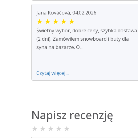
Jana Kováčová, 04.02.2026
★
★
★
★
★
Świetny wybór, dobre ceny, szybka dostawa
(2 dni). Zamówiłem snowboard i buty dla
syna na bazarze. O...
Czytaj więcej ...
Napisz recenzję
★
★
★
★
★