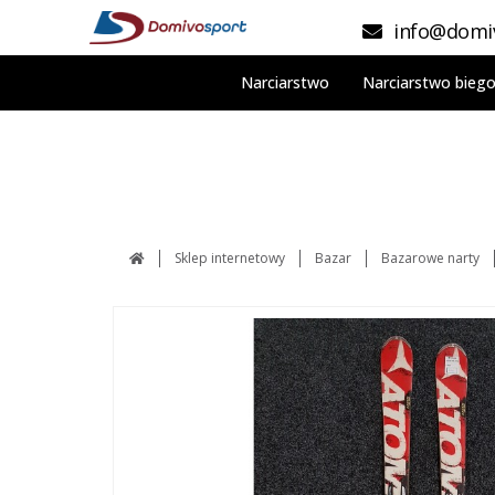
info@domiv
Narciarstwo
Narciarstwo bieg
Sklep internetowy
Bazar
Bazarowe narty