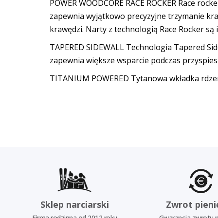
POWER WOODCORE RACE ROCKER Race rocker to 
zapewnia wyjątkowo precyzyjne trzymanie kraw
krawędzi. Narty z technologią Race Rocker są 
TAPERED SIDEWALL Technologia Tapered Sidewal
zapewnia większe wsparcie podczas przyspies
TITANIUM POWERED Tytanowa wkładka rdzenio
Sklep narciarski
Zwrot pieni
Firma rodzinna od 2012 roku
Gwarancja zwrotu p