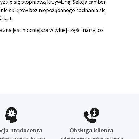
uje się stopniową krzywizną. Sekcja camber
anie skrętów bez niepożądanego zacinania się
ciach.
na jest mocniejsza w tylnej części narty, co
cja producenta
Obsługa klienta
ośrednio od producenta
Indywidualne podejście do klienta