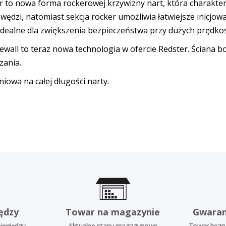
nowa forma rockerowej krzywizny nart, która charakteryz
ędzi, natomiast sekcja rocker umożliwia łatwiejsze inicjow
idealne dla zwiększenia bezpieczeństwa przy dużych prędkoś
l to teraz nowa technologia w ofercie Redster. Ściana bocz
zania.
wa na całej długości narty.
ędzy
Towar na magazynie
Gwaran
ieniędzy
Aktualne stany magazynowe
Towar bezp