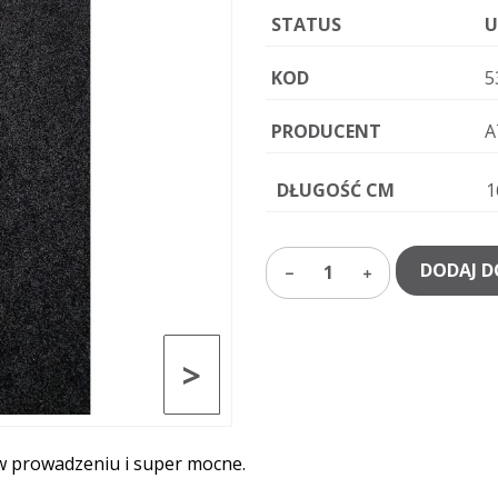
STATUS
U
KOD
5
PRODUCENT
A
DŁUGOŚĆ CM
1
DODAJ D
1
>
 w prowadzeniu i super mocne.