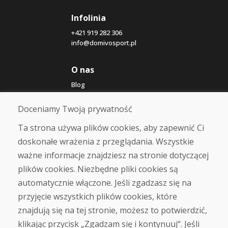
Infolinia
+421 919 282 306
info@domivosport.pl
O nas
Blog
O nas
Sklep
Doceniamy Twoją prywatność
Kontakt
Ta strona używa plików cookies, aby zapewnić Ci
doskonałe wrażenia z przeglądania. Wszystkie
Zakup
ważne informacje znajdziesz na stronie dotyczącej
Sklep internetowy
Warunki handlowe
plików cookies. Niezbędne pliki cookies są
Transport
automatycznie włączone. Jeśli zgadzasz się na
Zapłata
przyjęcie wszystkich plików cookies, które
Skarga
Zwrot i wymiana towaru
znajdują się na tej stronie, możesz to potwierdzić,
Ochrona danych osobowych
klikając przycisk „Zgadzam się i kontynuuj“. Jeśli