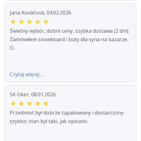
Jana Kováčová, 04.02.2026
★
★
★
★
★
Świetny wybór, dobre ceny, szybka dostawa (2 dni).
Zamówiłem snowboard i buty dla syna na bazarze.
O...
Czytaj więcej ...
SK Oker, 08.01.2026
★
★
★
★
★
Przedmiot był dobrze zapakowany i dostarczony
szybko; stan był taki, jak opisano.