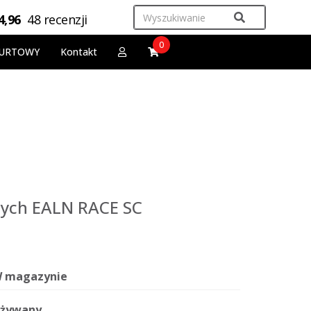
4,96
48 recenzji
0
URTOWY
Kontakt
ęcych EALN RACE SC
 magazynie
żywany