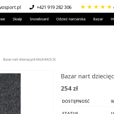
★
★
★
★
★
osport.pl
+421 919 282 306
owe
Skialp
Snowboard
Odzież narciarska
Bazar
H
Bazar nart dziecięcych EALN RACE SC
Bazar nart dzieci
254 zł
DOSTĘPNOŚĆ
W
STATUS
U