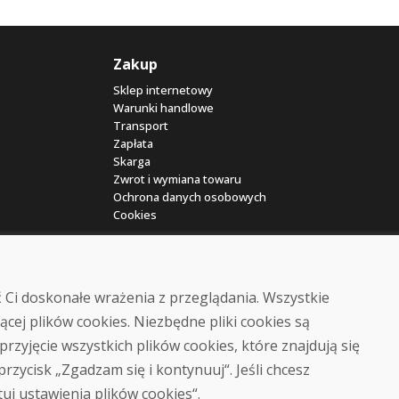
Zakup
Sklep internetowy
Warunki handlowe
Transport
Zapłata
Skarga
Zwrot i wymiana towaru
Ochrona danych osobowych
Cookies
 Ci doskonałe wrażenia z przeglądania. Wszystkie
ącej plików cookies. Niezbędne pliki cookies są
przyjęcie wszystkich plików cookies, które znajdują się
© DOMIVOSPORT 2026, wszystkie prawa zastrzeżone
 przycisk „Zgadzam się i kontynuuj“. Jeśli chcesz
DUFEKSOFT
-
tworzenie stron internetowych
,
tworzenie sklepów internetowych
tuj ustawienia plików cookies“.