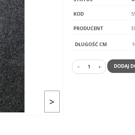
KOD
5
PRODUCENT
E
DŁUGOŚĆ CM
1
DODAJ D
1
>