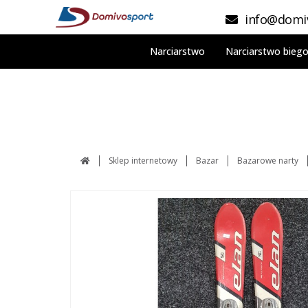
info@domiv
Narciarstwo
Narciarstwo bieg
Sklep internetowy
Bazar
Bazarowe narty