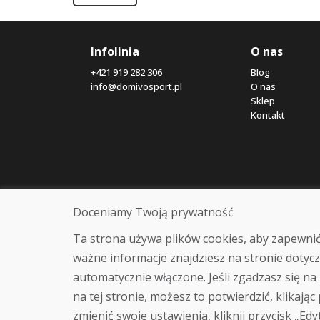
Infolinia
O nas
+421 919 282 306
Blog
info@domivosport.pl
O nas
Sklep
Kontakt
Doceniamy Twoją prywatność
Ta strona używa plików cookies, aby zapewnić
ważne informacje znajdziesz na stronie dotycz
automatycznie włączone. Jeśli zgadzasz się na 
na tej stronie, możesz to potwierdzić, klikając
zmienić swoje ustawienia, kliknij przycisk „Edy