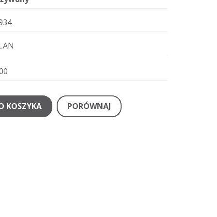
934
LAN
00
O KOSZYKA
PORÓWNAJ