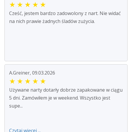
★
★
★
★
★
Cześć, jestem bardzo zadowolony z nart. Nie widać
na nich prawie żadnych śladów zużycia.
A.Greiner, 09.03.2026
★
★
★
★
★
Używane narty dotarły dobrze zapakowane w ciągu
5 dni. Zamówiłem je w weekend. Wszystko jest
supe...
Czytaj więcej ...