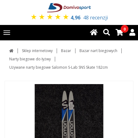
★
★
★
★
★
4,96
48 recenzji
0
Toggle
navigation
Sklep internetowy
Bazar
Bazar nart biegowych
Narty biegowe do łyżwy
Używane narty biegowe Salomon S-Lab SNS Skate 182cm