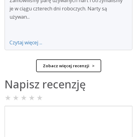
Zamówiliśmy parę używanych nart i otrzymaliśmy
je w ciągu czterech dni roboczych. Narty są
używan...
Czytaj więcej ...
Zobacz więcej recenzji >
Napisz recenzję
★
★
★
★
★