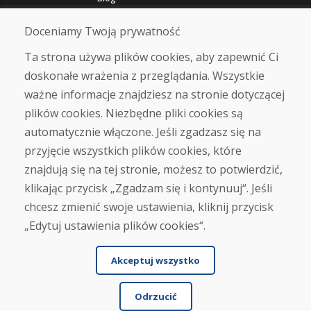
O nas
Sklep
Doceniamy Twoją prywatność
Kontakt
Ta strona używa plików cookies, aby zapewnić Ci
doskonałe wrażenia z przeglądania. Wszystkie
Zakup
ważne informacje znajdziesz na stronie dotyczącej
Sklep internetowy
Warunki handlowe
plików cookies. Niezbędne pliki cookies są
Transport
automatycznie włączone. Jeśli zgadzasz się na
Zapłata
przyjęcie wszystkich plików cookies, które
Skarga
Zwrot i wymiana towaru
znajdują się na tej stronie, możesz to potwierdzić,
Ochrona danych osobowych
klikając przycisk „Zgadzam się i kontynuuj“. Jeśli
Cookies
chcesz zmienić swoje ustawienia, kliknij przycisk
„Edytuj ustawienia plików cookies“.
Akceptuj wszystko
Odrzucić