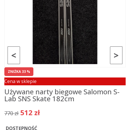
<
>
ZNIŻKA 33 %
Cena w sklepie
Używane narty biegowe Salomon S-
Lab SNS Skate 182cm
512 zł
770 zł
DOSTĘPNOŚĆ