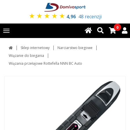
★
★
★
★
★
4,96
48 recenzji
0
Toggle
navigation
Sklep internetowy
Narciarstwo biegowe
Wiązanie do biegania
Wiązania przełajowe Rottefella NNN BC Auto