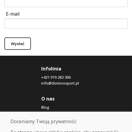
E-mail
Wysłać
Infolinia
+421 919 282 306
info@domivosport.pl
O nas
Blog
O nas
Sklep
Doceniamy Twoją prywatność
Kontakt