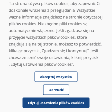
Ta strona używa plików cookies, aby zapewnić Ci
doskonałe wrażenia z przeglądania. Wszystkie
Zakup
ważne informacje znajdziesz na stronie dotyczącej
Sklep internetowy
Warunki handlowe
plików cookies. Niezbędne pliki cookies są
Transport
automatycznie włączone. Jeśli zgadzasz się na
Zapłata
przyjęcie wszystkich plików cookies, które
Skarga
Zwrot i wymiana towaru
znajdują się na tej stronie, możesz to potwierdzić,
Ochrona danych osobowych
klikając przycisk „Zgadzam się i kontynuuj“. Jeśli
Cookies
chcesz zmienić swoje ustawienia, kliknij przycisk
„Edytuj ustawienia plików cookies“.
Akceptuj wszystko
Odrzucić
© DOMIVOSPORT 2026, wszystkie prawa zastrzeżone
DUFEKSOFT
-
tworzenie stron internetowych
,
tworzenie sklepów internetowych
Edytuj ustawienia plików cookies