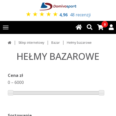
★
★
★
★
★
4,96
48 recenzji
0
Toggle
navigation
Sklep internetowy
Bazar
Hełmy bazarowe
HEŁMY BAZAROWE
Cena zł
0
–
6000
Sortowanie