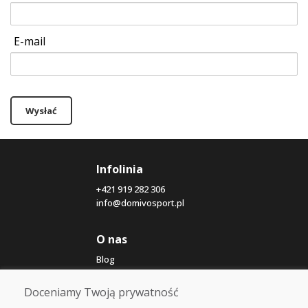
E-mail
Wysłać
Infolinia
+421 919 282 306
info@domivosport.pl
O nas
Blog
O nas
Sklep
Doceniamy Twoją prywatność
Kontakt