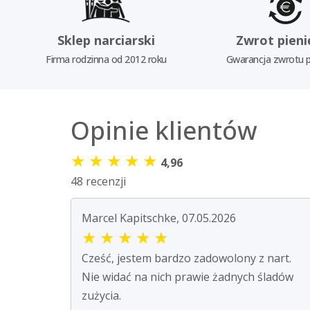
Sklep narciarski
Zwrot pieni
Firma rodzinna od 2012 roku
Gwarancja zwrotu p
Opinie klientów
★
★
★
★
★
4,96
48 recenzji
Marcel Kapitschke, 07.05.2026
★
★
★
★
★
Cześć, jestem bardzo zadowolony z nart.
Nie widać na nich prawie żadnych śladów
zużycia.