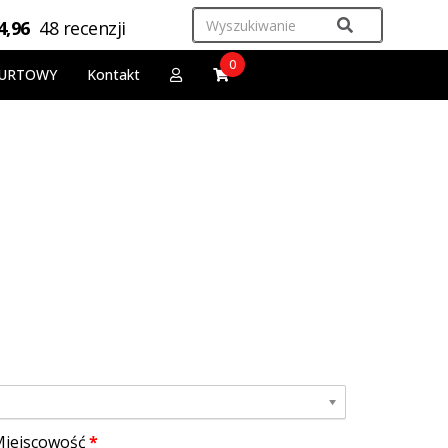
4,96
48 recenzji
0
URTOWY
Kontakt
iejscowość