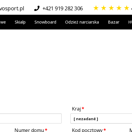
★
★
★
★
★
osport.pl
+421 919 282 306
owe
Skialp
Snowboard
Odzież narciarska
Bazar
H
Kraj
[ nezadané ]
Numer domu
Kod pocztowy
M