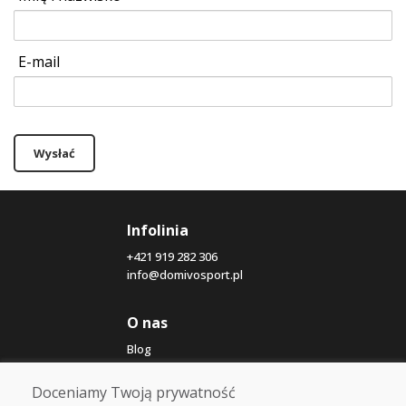
E-mail
Wysłać
Infolinia
+421 919 282 306
info@domivosport.pl
O nas
Blog
O nas
Sklep
Doceniamy Twoją prywatność
Kontakt