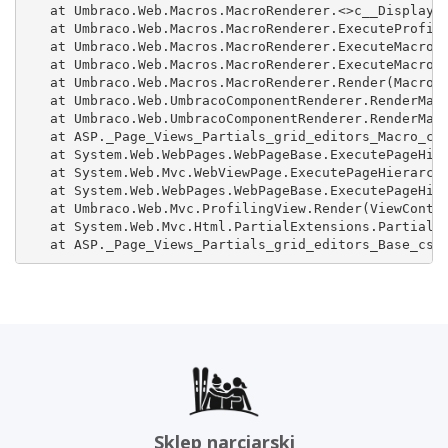
   at Umbraco.Web.Macros.MacroRenderer.<>c__DisplayCl
   at Umbraco.Web.Macros.MacroRenderer.ExecuteProfile
   at Umbraco.Web.Macros.MacroRenderer.ExecuteMacroWi
   at Umbraco.Web.Macros.MacroRenderer.ExecuteMacroOf
   at Umbraco.Web.Macros.MacroRenderer.Render(MacroMo
   at Umbraco.Web.UmbracoComponentRenderer.RenderMacr
   at Umbraco.Web.UmbracoComponentRenderer.RenderMacr
   at ASP._Page_Views_Partials_grid_editors_Macro_csh
   at System.Web.WebPages.WebPageBase.ExecutePageHier
   at System.Web.Mvc.WebViewPage.ExecutePageHierarchy
   at System.Web.WebPages.WebPageBase.ExecutePageHier
   at Umbraco.Web.Mvc.ProfilingView.Render(ViewContex
   at System.Web.Mvc.Html.PartialExtensions.Partial(H
   at ASP._Page_Views_Partials_grid_editors_Base_csh
Sklep narciarski