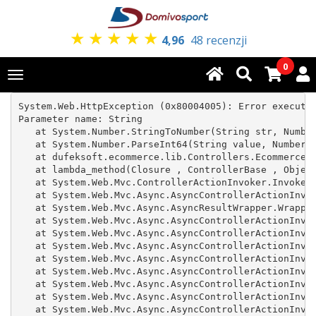
★
★
★
★
★
4,96
48 recenzji
0
Toggle
navigation
System.Web.HttpException (0x80004005): Error executin
Parameter name: String

   at System.Number.StringToNumber(String str, Number
   at System.Number.ParseInt64(String value, NumberSt
   at dufeksoft.ecommerce.lib.Controllers.Ecommerce.Q
   at lambda_method(Closure , ControllerBase , Object
   at System.Web.Mvc.ControllerActionInvoker.InvokeAc
   at System.Web.Mvc.Async.AsyncControllerActionInvok
   at System.Web.Mvc.Async.AsyncResultWrapper.Wrapped
   at System.Web.Mvc.Async.AsyncControllerActionInvok
   at System.Web.Mvc.Async.AsyncControllerActionInvok
   at System.Web.Mvc.Async.AsyncControllerActionInvok
   at System.Web.Mvc.Async.AsyncControllerActionInvok
   at System.Web.Mvc.Async.AsyncControllerActionInvok
   at System.Web.Mvc.Async.AsyncControllerActionInvok
   at System.Web.Mvc.Async.AsyncControllerActionInvok
   at System.Web.Mvc.Async.AsyncControllerActionInvok