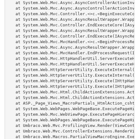
   at System.Web.Mvc.Async.AsyncControllerActionInvok
   at System.Web.Mvc.Async.AsyncControllerActionInvok
   at System.Web.Mvc.Controller.<>c.<BeginExecuteCore
   at System.Web.Mvc.Async.AsyncResultWrapper.Wrapped
   at System.Web.Mvc.Controller.EndExecuteCore(IAsync
   at System.Web.Mvc.Async.AsyncResultWrapper.Wrapped
   at System.Web.Mvc.Controller.EndExecute(IAsyncResu
   at System.Web.Mvc.MvcHandler.<>c.<BeginProcessRequ
   at System.Web.Mvc.Async.AsyncResultWrapper.Wrapped
   at System.Web.Mvc.MvcHandler.EndProcessRequest(IAs
   at System.Web.Mvc.HttpHandlerUtil.ServerExecuteHtt
   at System.Web.Mvc.HttpHandlerUtil.ServerExecuteHtt
   at System.Web.HttpServerUtility.ExecuteInternal(IH
   at System.Web.HttpServerUtility.ExecuteInternal(IH
   at System.Web.HttpServerUtility.Execute(IHttpHandl
   at System.Web.HttpServerUtility.Execute(IHttpHandl
   at System.Web.Mvc.Html.ChildActionExtensions.Actio
   at System.Web.Mvc.Html.ChildActionExtensions.Actio
   at ASP._Page_Views_MacroPartials_HtmlAction_cshtml
   at System.Web.WebPages.WebPageBase.ExecutePageHier
   at System.Web.Mvc.WebViewPage.ExecutePageHierarchy
   at System.Web.WebPages.WebPageBase.ExecutePageHier
   at Umbraco.Web.Mvc.ProfilingView.Render(ViewContex
   at Umbraco.Web.Mvc.ControllerExtensions.RenderView
   at Umbraco.Web.Macros.PartialViewMacroEngine.Execu