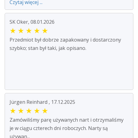
Czytaj więcej ...
SK Oker, 08.01.2026
★
★
★
★
★
Przedmiot był dobrze zapakowany i dostarczony
szybko; stan był taki, jak opisano.
Jürgen Reinhard , 17.12.2025
★
★
★
★
★
Zamówiliśmy parę używanych nart i otrzymaliśmy
je w ciągu czterech dni roboczych. Narty są
używan...