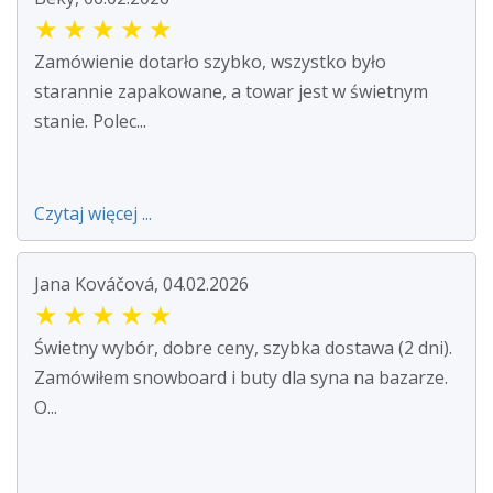
★
★
★
★
★
Zamówienie dotarło szybko, wszystko było
starannie zapakowane, a towar jest w świetnym
stanie. Polec...
Czytaj więcej ...
Jana Kováčová, 04.02.2026
★
★
★
★
★
Świetny wybór, dobre ceny, szybka dostawa (2 dni).
Zamówiłem snowboard i buty dla syna na bazarze.
O...