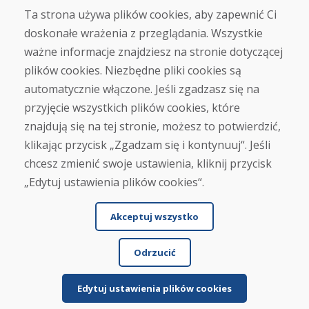
Ta strona używa plików cookies, aby zapewnić Ci
doskonałe wrażenia z przeglądania. Wszystkie
Zakup
ważne informacje znajdziesz na stronie dotyczącej
Sklep internetowy
Warunki handlowe
plików cookies. Niezbędne pliki cookies są
Transport
automatycznie włączone. Jeśli zgadzasz się na
Zapłata
przyjęcie wszystkich plików cookies, które
Skarga
Zwrot i wymiana towaru
znajdują się na tej stronie, możesz to potwierdzić,
Ochrona danych osobowych
klikając przycisk „Zgadzam się i kontynuuj“. Jeśli
Cookies
chcesz zmienić swoje ustawienia, kliknij przycisk
„Edytuj ustawienia plików cookies“.
Akceptuj wszystko
Odrzucić
© DOMIVOSPORT 2026, wszystkie prawa zastrzeżone
DUFEKSOFT
-
tworzenie stron internetowych
,
tworzenie sklepów internetowych
Edytuj ustawienia plików cookies