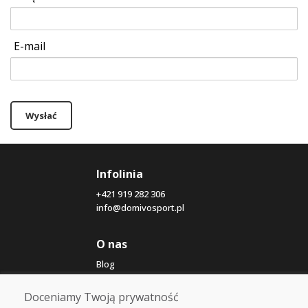
E-mail
Wysłać
Infolinia
+421 919 282 306
info@domivosport.pl
O nas
Blog
O nas
Sklep
Doceniamy Twoją prywatność
Kontakt