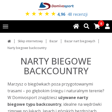
★
★
★
★
★
4,96
48 recenzji
0
Toggle
navigation
Sklep internetowy
Bazar
Bazar nart biegowych
Narty biegowe backcountry
NARTY BIEGOWE
BACKCOUNTRY
Marzysz o biegówkach poza przygotowanymi
trasami – po głębokim śniegu i naturalnym terenie?
W Domivosport znajdziesz
używane narty
biegowe typu backcountry
, idealne na wędrówki
zimowe po łąkach, lasach i górskich bezdrożach.