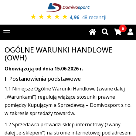
★
★
★
★
★
4,96
48 recenzji
0
Toggle
navigation
OGÓLNE WARUNKI HANDLOWE
(OWH)
Obowiązują od dnia 15.06.2026 r.
I. Postanowienia podstawowe
1.1 Niniejsze Ogólne Warunki Handlowe (zwane dalej
„Warunkami”) regulują wiążące stosunki prawne
pomiędzy Kupującym a Sprzedawcą – Domivosport s.r.o.
w zakresie sprzedaży towarów.
1.2 Sprzedawca prowadzi sklep internetowy (zwany
dalej „e-sklepem”) na stronie internetowej pod adresem