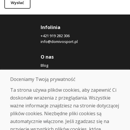
Wysłać
Infolinia
+421 919 282 306
info@domivosport.pl
O nas
Blog
O nas
Sklep
Doceniamy Twoją prywatność
Kontakt
Ta strona używa plików cookies, aby zapewnić Ci
doskonałe wrażenia z przeglądania. Wszystkie
Zakup
ważne informacje znajdziesz na stronie dotyczącej
Sklep internetowy
Warunki handlowe
plików cookies. Niezbędne pliki cookies są
Transport
automatycznie włączone. Jeśli zgadzasz się na
Zapłata
przyjęcie wszystkich plików cookies, które
Skarga