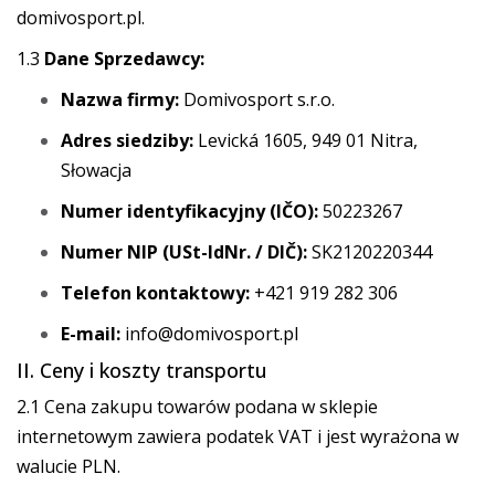
domivosport.pl.
1.3
Dane Sprzedawcy:
Nazwa firmy:
Domivosport s.r.o.
Adres siedziby:
Levická 1605, 949 01 Nitra,
Słowacja
Numer identyfikacyjny (IČO):
50223267
Numer NIP (USt-IdNr. / DIČ):
SK2120220344
Telefon kontaktowy:
+421 919 282 306
E-mail:
info@domivosport.pl
II. Ceny i koszty transportu
2.1 Cena zakupu towarów podana w sklepie
internetowym zawiera podatek VAT i jest wyrażona w
walucie PLN.