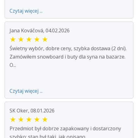
Czytaj więcej ...
Jana Kováčová, 04.02.2026
★
★
★
★
★
Świetny wybór, dobre ceny, szybka dostawa (2 dni).
Zamówiłem snowboard i buty dla syna na bazarze.
O...
Czytaj więcej ...
SK Oker, 08.01.2026
★
★
★
★
★
Przedmiot był dobrze zapakowany i dostarczony
szybko; stan był taki, jak opisano.