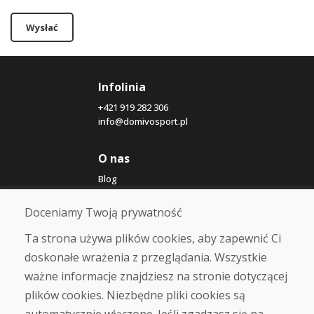
Wysłać
Infolinia
+421 919 282 306
info@domivosport.pl
O nas
Blog
O nas
Sklep
Doceniamy Twoją prywatność
Kontakt
Ta strona używa plików cookies, aby zapewnić Ci
doskonałe wrażenia z przeglądania. Wszystkie
Zakup
ważne informacje znajdziesz na stronie dotyczącej
Sklep internetowy
Warunki handlowe
plików cookies. Niezbędne pliki cookies są
Transport