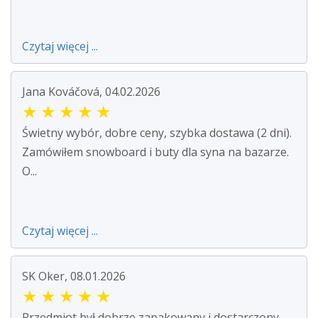
Czytaj więcej ...
Jana Kováčová, 04.02.2026
★
★
★
★
★
Świetny wybór, dobre ceny, szybka dostawa (2 dni).
Zamówiłem snowboard i buty dla syna na bazarze.
O...
Czytaj więcej ...
SK Oker, 08.01.2026
★
★
★
★
★
Przedmiot był dobrze zapakowany i dostarczony