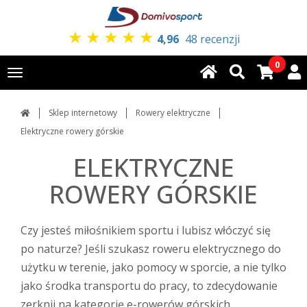
★
★
★
★
★
4,96
48 recenzji
0
Toggle
navigation
Sklep internetowy
Rowery elektryczne
Elektryczne rowery górskie
ELEKTRYCZNE
ROWERY GÓRSKIE
Czy jesteś miłośnikiem sportu i lubisz włóczyć się
po naturze? Jeśli szukasz roweru elektrycznego do
użytku w terenie, jako pomocy w sporcie, a nie tylko
jako środka transportu do pracy, to zdecydowanie
zerknij na kategorię e-rowerów górskich.