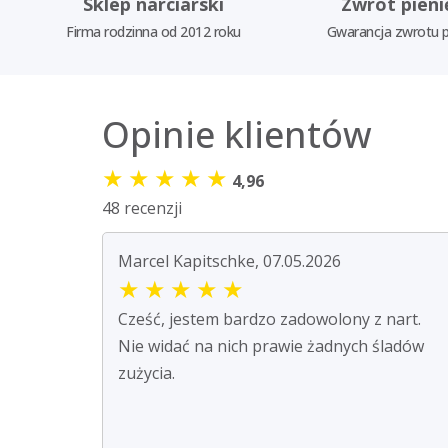
Sklep narciarski
Zwrot pieni
Firma rodzinna od 2012 roku
Gwarancja zwrotu p
Opinie klientów
★
★
★
★
★
4,96
48 recenzji
Marcel Kapitschke, 07.05.2026
★
★
★
★
★
Cześć, jestem bardzo zadowolony z nart.
Nie widać na nich prawie żadnych śladów
zużycia.