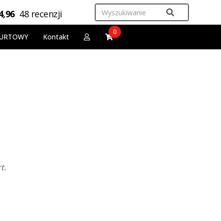
4,96
48 recenzji
0
URTOWY
Kontakt
rt.