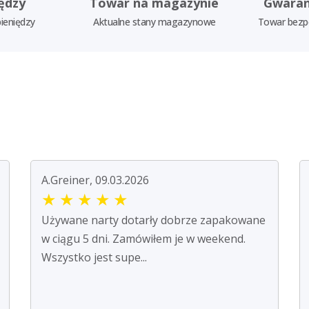
ędzy
Towar na magazynie
Gwaran
ieniędzy
Aktualne stany magazynowe
Towar bezp
A.Greiner, 09.03.2026
★
★
★
★
★
Używane narty dotarły dobrze zapakowane
w ciągu 5 dni. Zamówiłem je w weekend.
Wszystko jest supe...