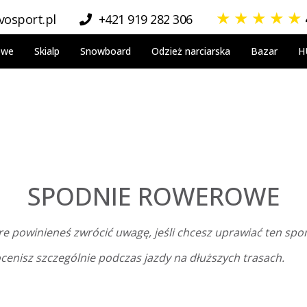
★
★
★
★
★
osport.pl
+421 919 282 306
owe
Skialp
Snowboard
Odzież narciarska
Bazar
H
SPODNIE ROWEROWE
re powinieneś zwrócić uwagę, jeśli chcesz uprawiać ten spo
cenisz szczególnie podczas jazdy na dłuższych trasach.