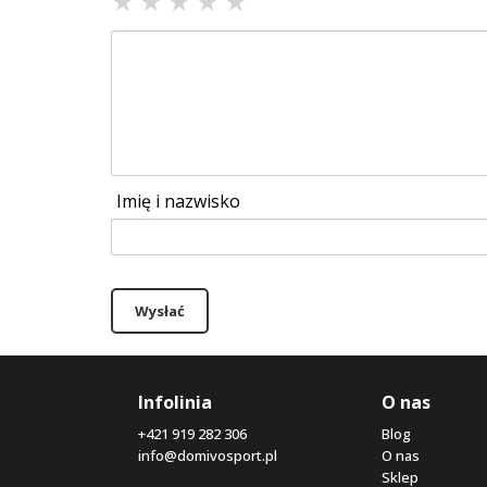
★
★
★
★
★
Imię i nazwisko
Wysłać
Infolinia
O nas
+421 919 282 306
Blog
info@domivosport.pl
O nas
Sklep