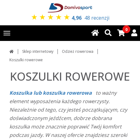
★
★
★
★
★
4,96
48 recenzji
0
Toggle
navigation
Sklep internetowy
Odzież rowerowa
Koszulki rowerowe
KOSZULKI ROWEROWE
Koszulka lub koszulka rowerowa
to ważny
element wyposażenia każdego rowerzysty.
Niezależnie od tego, czy jesteś początkującym, czy
doświadczonym jeźdźcem, dobrze dobrana
koszulka może znacznie poprawić Twój komfort
podczas jazdy. W naszej ofercie znajdziesz szeroki