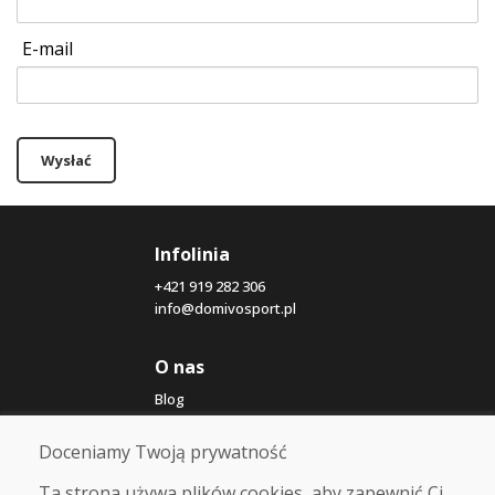
E-mail
Wysłać
Infolinia
+421 919 282 306
info@domivosport.pl
O nas
Blog
O nas
Sklep
Doceniamy Twoją prywatność
Kontakt
Ta strona używa plików cookies, aby zapewnić Ci