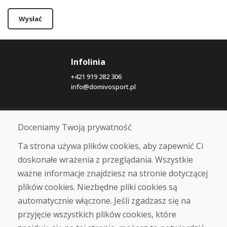
Wysłać
Infolinia
+421 919 282 306
info@domivosport.pl
O nas
Doceniamy Twoją prywatność
Blog
O nas
Ta strona używa plików cookies, aby zapewnić Ci
Sklep
doskonałe wrażenia z przeglądania. Wszystkie
Kontakt
ważne informacje znajdziesz na stronie dotyczącej
Zakup
plików cookies. Niezbędne pliki cookies są
automatycznie włączone. Jeśli zgadzasz się na
Sklep internetowy
Warunki handlowe
przyjęcie wszystkich plików cookies, które
Transport