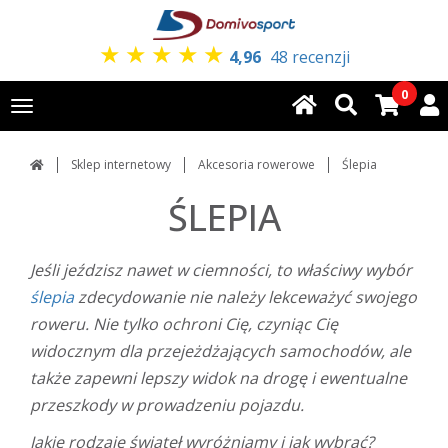
★
★
★
★
★
4,96
48 recenzji
0
Toggle
navigation
Sklep internetowy
Akcesoria rowerowe
Ślepia
ŚLEPIA
Jeśli jeździsz nawet w ciemności, to właściwy wybór
ślepia
zdecydowanie nie należy lekceważyć swojego
roweru. Nie tylko ochroni Cię, czyniąc Cię
widocznym dla przejeżdżających samochodów, ale
także zapewni lepszy widok na drogę i ewentualne
przeszkody w prowadzeniu pojazdu.
Jakie rodzaje świateł wyróżniamy i jak wybrać?